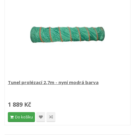
Tunel prolézací 2,7m - nyní modrá barva
1 889 Kč
Do košíku