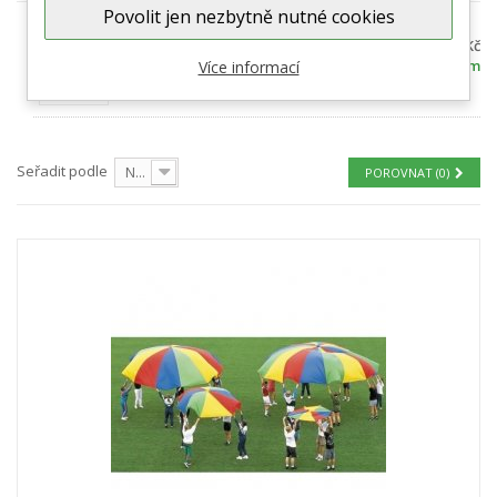
Povolit jen nezbytně nutné cookies
Color prolézací tunel s
408 Kč
průhledem pro malé děti -
Skladem
Více informací
dvě délky
Seřadit podle
Nejprve produkty skladem
POROVNAT (
0
)