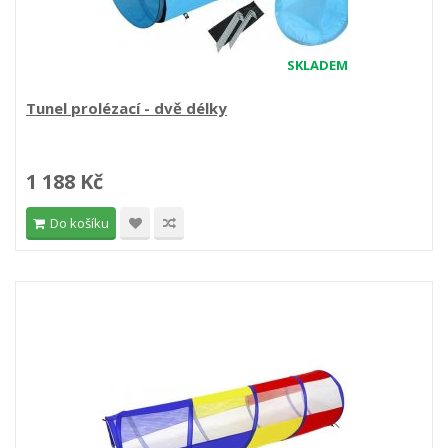
SKLADEM
Tunel prolézací - dvě délky
1 188 Kč
Do košíku