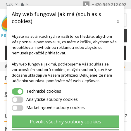
CZK
+420 549 212 092
Aby web fungoval jak má (souhlas s
MŮJ KOŠÍK
cookies)
x
0
Ks /
0 Kč
Abyste na stránkách rychle našli to, co hledáte, abychom
Vás poznali a pamatovali si, co máte v košíku, abychom vás
neobtěžovali nevhodnou reklamou nebo abyste se
KATEGORIE
nemuseli pokaždé přihlašovat.
Aby web fungoval jak má, potřebujeme Váš souhlas se
Látkové Padáky, Tunely, Hračky
Látkové Padáky, Tunely
zpracováním souborů cookies, malých souborů, které se
dočasně ukládají ve Vašem prohlížeči. Děkujeme, že nám
FILTROVÁNÍ
udělením souhlasu pomáháte náš web zlepšovat.
Technické cookies
ŠTÍTKY
Analytické soubory cookies
Marketingové soubory cookies
LÁTKOVÉ PADÁKY, TUNELY
Počet produktů: 7
Povolit všechny soubory cookies
NEJPRODÁVANĚJŠÍ PRODUKTY V KATEGORII