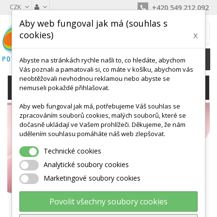
CZK
+420 549 212 092
Aby web fungoval jak má (souhlas s
MŮJ KOŠÍK
cookies)
x
0
Ks /
0 Kč
Abyste na stránkách rychle našli to, co hledáte, abychom
Vás poznali a pamatovali si, co máte v košíku, abychom vás
neobtěžovali nevhodnou reklamou nebo abyste se
KATEGORIE
nemuseli pokaždé přihlašovat.
Aby web fungoval jak má, potřebujeme Váš souhlas se
zpracováním souborů cookies, malých souborů, které se
MOLITANOVÉ SESTAVY
dočasně ukládají ve Vašem prohlížeči. Děkujeme, že nám
A VELKÉ PĚNOVÉ
udělením souhlasu pomáháte náš web zlepšovat.
KOSTKY
Technické cookies
Analytické soubory cookies
Marketingové soubory cookies
Povolit všechny soubory cookies