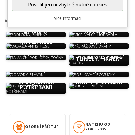
Povolit jen nezbytně nutné cookies
Více informací
VYBERTE SI OBLAST CVIČENÍ
PODLOŽKY,
MÍČE, VÁLCE,
ŽÍNĚNKY
HOPSADLA
MASÁŽ A
PŘEKÁŽKOVÉ
ANTISTRESS
DRÁHY
BALANČNÍ
PODLOŽKY, TOČNY
LÁTKOVÉ PADÁKY,
TUNELY, HRAČKY
POSILOVACÍ
DO VODY, PLAVÁNÍ
POMŮCKY
OSOBY SE
SPECIÁLNÍMI
KNIHY O CVIČENÍ
POTŘEBAMI
NA TRHU OD
OSOBNÍ PŘÍSTUP
ROKU 2005