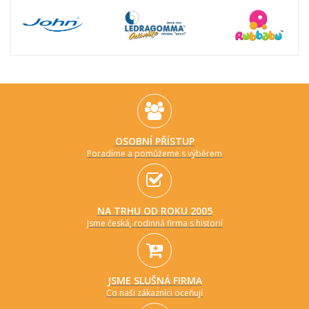
OSOBNÍ PŘÍSTUP
Poradíme a pomůžeme s výběrem
NA TRHU OD ROKU 2005
Jsme česká, rodinná firma s historií
JSME SLUŠNÁ FIRMA
Co naši zákazníci oceňují