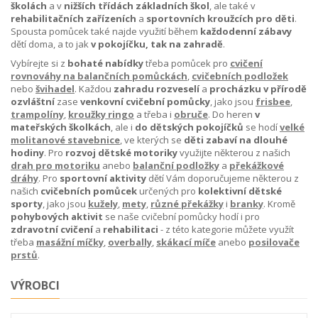
školách
a v
nižších třídách základních škol
, ale také v
rehabilitačních zařízeních
a
sportovních kroužcích pro děti
.
Spousta pomůcek také najde využití během
každodenní zábavy
dětí doma, a to jak
v pokojíčku, tak
na zahradě
.
Vybírejte si z
bohaté nabídky
třeba pomůcek pro
cvičení
rovnováhy na balančních pomůckách
,
cvičebních podložek
nebo
švihadel
. Každou
zahradu
rozveselí
a
procházku v přírodě
ozvláštní
zase
venkovní cvičební pomůcky
, jako jsou
frisbee
,
trampolíny
,
kroužky ringo
a třeba i
obruče
. Do heren
v
mateřských školkách
, ale i
do dětských pokojíčků
se hodí
velké
molitanové stavebnice
, ve kterých se
děti zabaví na dlouhé
hodiny
. Pro
rozvoj dětské motoriky
využijte některou z našich
drah pro motoriku
anebo
balanční podložky
a
překážkové
dráhy
. Pro
sportovní aktivity
dětí Vám doporučujeme některou z
našich
cvičebních pomůcek
určených pro
kolektivní dětské
sporty
, jako jsou
kužely
,
mety
,
různé překážky
i
branky
. Kromě
pohybových aktivit
se naše cvičební pomůcky hodí i pro
zdravotní cvičení
a
rehabilitaci
- z této kategorie můžete využít
třeba
masážní míčky
,
overbally
,
skákací míče
anebo
posilovače
prstů
.
VÝROBCI