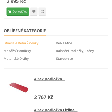
Do košíku
OBLÍBENÉ KATEGORIE
Fitness A Reha Žíněnky
Velké Míče
Masážní Pomůcky
Balanční Podložky, Točny
Motorické Dráhy
Stavebnice
Airex Balance Pad...
2 231 Kč
Airex Balance Pad XL...