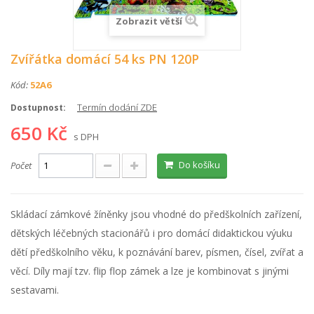
Zobrazit větší
Zvířátka domácí 54 ks PN 120P
Kód:
52A6
Termín dodání ZDE
Dostupnost:
650 Kč
s DPH
Do košíku
Počet
Skládací zámkové žíněnky jsou vhodné do předškolních zařízení,
dětských léčebných stacionářů i pro domácí didaktickou výuku
dětí předškolního věku, k poznávání barev, písmen, čísel, zvířat a
věcí. Díly mají tzv. flip flop zámek a lze je kombinovat s jinými
sestavami.