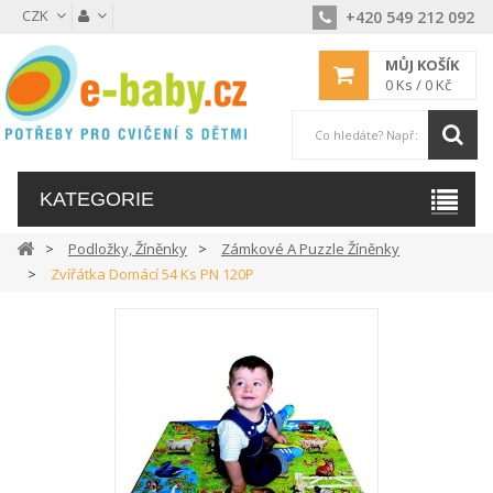
CZK
+420 549 212 092
MŮJ KOŠÍK
0
Ks /
0 Kč
KATEGORIE
Podložky, Žíněnky
Zámkové A Puzzle Žíněnky
Zvířátka Domácí 54 Ks PN 120P