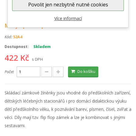
Povolit jen nezbytně nutné cookies
Zobrazit větší
Více informací
Motýli puzzle pěnové PN 150P
Kód:
52A4
Skladem
Dostupnost:
422 Kč
s DPH
Do košíku
Počet
Skládací zámkové žíněnky jsou vhodné do předškolních zařízení,
dětských léčebných stacionářů i pro domácí didaktickou výuku
dětí předškolního věku, k poznávání barev, písmen, čísel, zvířat a
věcí. Díly mají tzv. flip flop zámek a lze je kombinovat s jinými
sestavami.