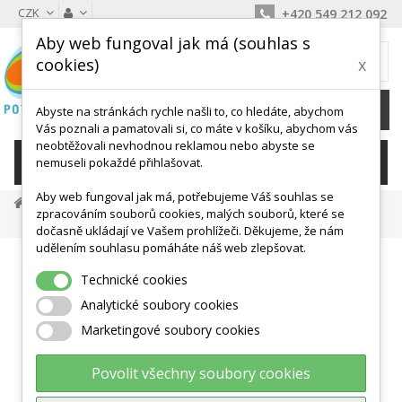
CZK
+420 549 212 092
Aby web fungoval jak má (souhlas s
MŮJ KOŠÍK
cookies)
x
0
Ks /
0 Kč
Abyste na stránkách rychle našli to, co hledáte, abychom
Vás poznali a pamatovali si, co máte v košíku, abychom vás
neobtěžovali nevhodnou reklamou nebo abyste se
KATEGORIE
nemuseli pokaždé přihlašovat.
Aby web fungoval jak má, potřebujeme Váš souhlas se
Podložky, Žíněnky
Zámkové A Puzzle Žíněnky
zpracováním souborů cookies, malých souborů, které se
Motýli Puzzle Pěnové PN 150P
dočasně ukládají ve Vašem prohlížeči. Děkujeme, že nám
udělením souhlasu pomáháte náš web zlepšovat.
Technické cookies
Analytické soubory cookies
Marketingové soubory cookies
Povolit všechny soubory cookies