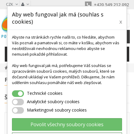
CZK
+420 549 212 092
Aby web fungoval jak má (souhlas s
MŮJ KOŠÍK
cookies)
x
0
Ks /
0 Kč
Abyste na stránkách rychle našli to, co hledáte, abychom
Vás poznali a pamatovali si, co máte v košíku, abychom vás
neobtěžovali nevhodnou reklamou nebo abyste se
KATEGORIE
nemuseli pokaždé přihlašovat.
Aby web fungoval jak má, potřebujeme Váš souhlas se
Podložky, Žíněnky
zpracováním souborů cookies, malých souborů, které se
dočasně ukládají ve Vašem prohlížeči. Děkujeme, že nám
FILTROVÁNÍ
udělením souhlasu pomáháte náš web zlepšovat.
Technické cookies
ŠTÍTKY
Analytické soubory cookies
Marketingové soubory cookies
PODLOŽKY, ŽÍNĚNKY
Povolit všechny soubory cookies
Kvalitní žíněnka nebo podložka na cvičení patří mezi první
produkty, které si pořizujeme, když se rozhodneme začít cvičit. U