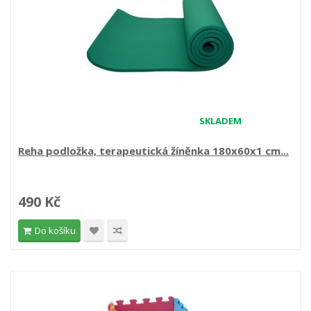
SKLADEM
Reha podložka, terapeutická žíněnka 180x60x1 cm...
490 Kč
Do košíku