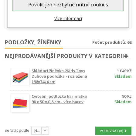
Povolit jen nezbytně nutné cookies
cvičení s dětmi tomu není jinak. Je dobré, když při výběru žíněnky
zohledníme, jaký typ aktivity budeme provádět. Na cvičení
dětské jógy je vhodná tenká protismekavá podložka, naopak na
Více informací
nácvik kotoulů či provozování školní...
zobrazit více
PODLOŽKY, ŽÍNĚNKY
Počet produktů: 68
NEJPRODÁVANĚJŠÍ PRODUKTY V KATEGORII
Skládací žíněnka 2Kids Toys
1 049 Kč
Duhová podložka - rozložená
Skladem
198x74x4 cm
Cvičební podložka karimatka
90 Kč
90 x 50 x 0,8 cm - více barev
Skladem
Seřadit podle
Nejprve produkty skladem
POROVNAT (
0
)