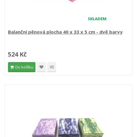
SKLADEM
Balanční pěnová plocha 40 x 33 x 5 cm - dvě barvy
524 Kč
Do košíku