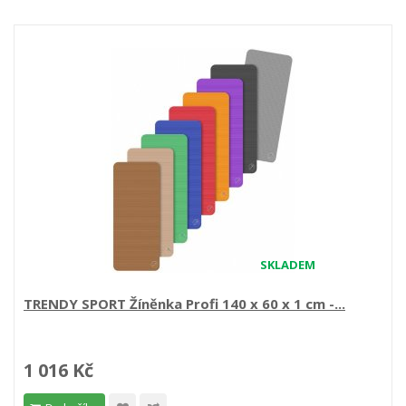
SKLADEM
TRENDY SPORT Žíněnka Profi 140 x 60 x 1 cm -...
1 016 Kč