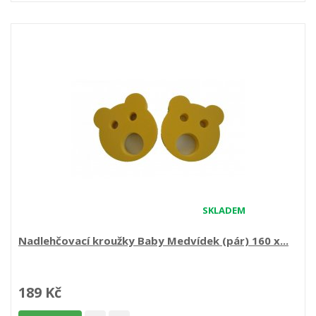
SKLADEM
Nadlehčovací kroužky Baby Medvídek (pár) 160 x...
189 Kč