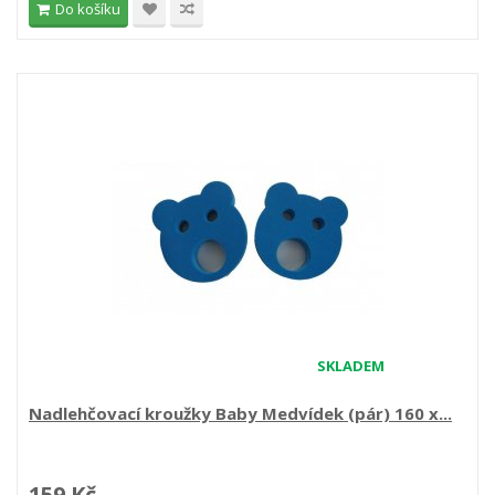
Do košíku
SKLADEM
Nadlehčovací kroužky Baby Medvídek (pár) 160 x...
159 Kč