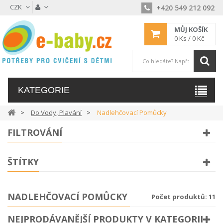
CZK
+420 549 212 092
MŮJ KOŠÍK
0
Ks /
0 Kč
KATEGORIE
Do Vody, Plavání
Nadlehčovací Pomůcky
FILTROVÁNÍ
ŠTÍTKY
NADLEHČOVACÍ POMŮCKY
Počet produktů: 11
NEJPRODÁVANĚJŠÍ PRODUKTY V KATEGORII