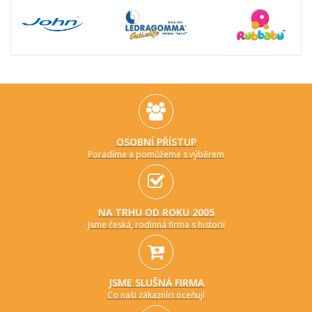
OSOBNÍ PŘÍSTUP
Poradíme a pomůžeme s výběrem
NA TRHU OD ROKU 2005
Jsme česká, rodinná firma s historií
JSME SLUŠNÁ FIRMA
Co naši zákazníci oceňují