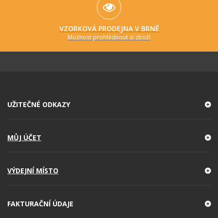
VZORKOVÁ PRODEJNA V BRNĚ
Možnost prohlédnout si zboží
UŽITEČNÉ ODKAZY
MŮJ ÚČET
VÝDEJNÍ MÍSTO
FAKTURAČNÍ ÚDAJE