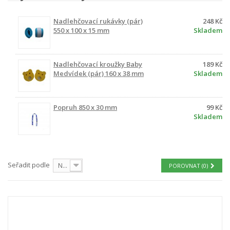
Nadlehčovací rukávky (pár)
248 Kč
550 x 100 x 15 mm
Skladem
Nadlehčovací kroužky Baby
189 Kč
Medvídek (pár) 160 x 38 mm
Skladem
Popruh 850 x 30 mm
99 Kč
Skladem
Seřadit podle
Nejprve produkty skladem
POROVNAT (
0
)