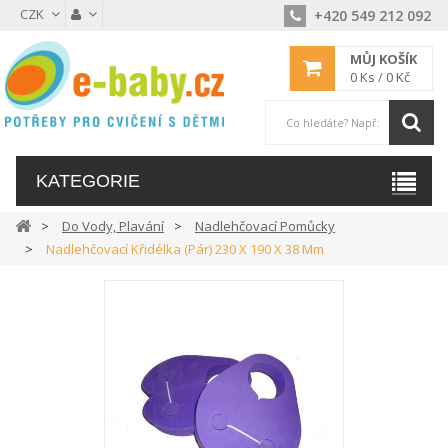
CZK
+420 549 212 092
MŮJ KOŠÍK
0
Ks /
0 Kč
KATEGORIE
Do Vody, Plavání
Nadlehčovací Pomůcky
Nadlehčovací Křidélka (pár) 230 X 190 X 38 Mm