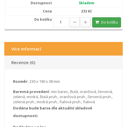
Skladem
232 Kč
Do košíku
Více Informací
Recenze (0)
Rozměr:
230 x 190 x 38 mm
Barevná provedení:
mix barev, žlutá, oranžová, červená,
zelená, modrá, žlutá pruh., oranžová pruh., červená pruh.,
zelená pruh., modrá pruh., fialová pruh., fialová
Dodána bude barva dle aktuální skladové
dostupnosti.
Dodáváme v páru.