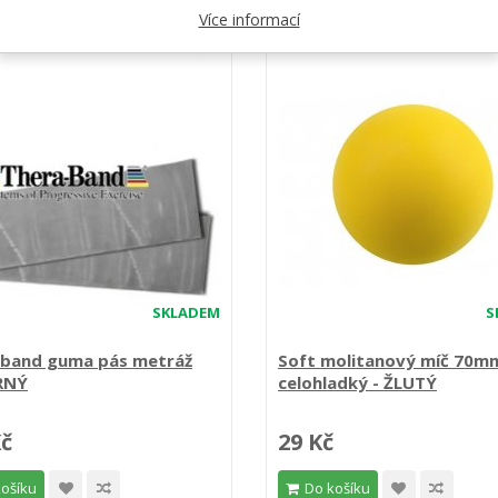
Více informací
SKLADEM
S
-band guma pás metráž
Soft molitanový míč 70m
RNÝ
celohladký - ŽLUTÝ
Kč
29 Kč
košíku
Do košíku