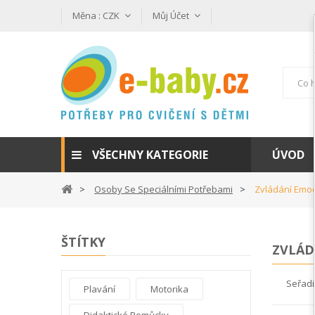
Měna :
CZK
Můj Účet
VŠECHNY KATEGORIE
ÚVOD
Osoby Se Speciálními Potřebami
Zvládání Emoc
ŠTÍTKY
ZVLÁD
Seřadi
Plavání
Motorika