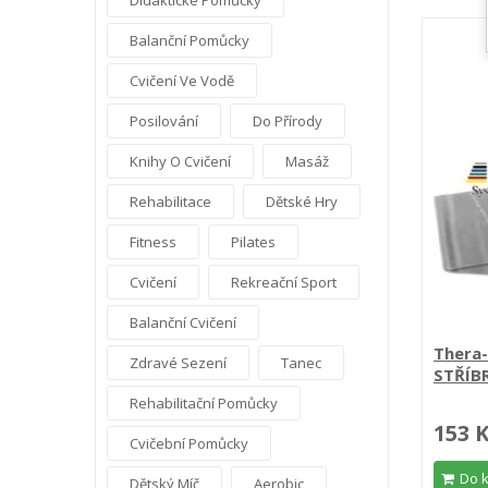
Didaktické Pomůcky
Balanční Pomůcky
Cvičení Ve Vodě
Posilování
Do Přírody
Knihy O Cvičení
Masáž
Rehabilitace
Dětské Hry
Fitness
Pilates
Cvičení
Rekreační Sport
Balanční Cvičení
Thera
Zdravé Sezení
Tanec
STŘÍB
Rehabilitační Pomůcky
153 
Cvičební Pomůcky
Do 
Dětský Míč
Aerobic