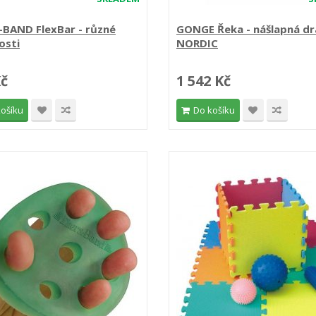
BAND FlexBar - různé
GONGE Řeka - nášlapná d
osti
NORDIC
Kč
1 542 Kč
košíku
Do košíku