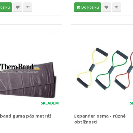
košíku
Do košíku
SKLADEM
S
-band guma pás metráž
Expander osma - různé
obtížnosti