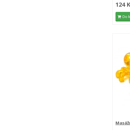
124 
Do 
Masážn