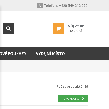
Telefon:
+420 549 212 092
MŮJ KOŠÍK
0
Ks /
0 Kč
OVÉ POUKAZY
VÝDEJNÍ MÍSTO
Počet produktů: 29
POROVNAT (
0
)