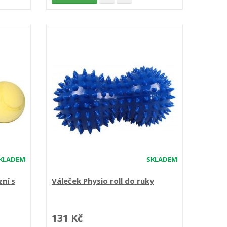
KLADEM
SKLADEM
ní s
Váleček Physio roll do ruky
131 Kč