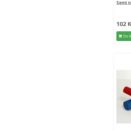
Semi n
102 
Do 