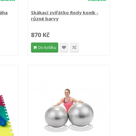
ráha
Skákací zvířátko Rody koník -
různé barvy
870 Kč
Do košíku