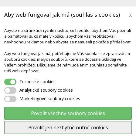
Aby web fungoval jak má (souhlas s cookies)
x
Abyste na stránkách rychle našli to, co hledáte, abychom Vás poznali
a pamatovali si, co máte v košíku, abychom vás neobtěžovali
nevhodnou reklamou nebo abyste se nemuseli pokaždé přihlašovat.
Aby web fungoval jak má, potřebujeme Váš souhlas se zpracováním
souborů cookies, malých souborů, které se dočasně ukládají ve
Vašem prohlížeči. Děkujeme, že nám udělením souhlasu pomáháte
KONTAKT
DODÁNÍ A TERMÍNY CZ & SK
DÁRK
náš web zlepšovat.
Technické cookies
í
Analytické soubory cookies
Marketingové soubory cookies
ÁNÍ EMOCÍ
Povolit všechny soubory cookies
t podle
Nejprve produkty skladem
Povolit jen nezbytně nutné cookies