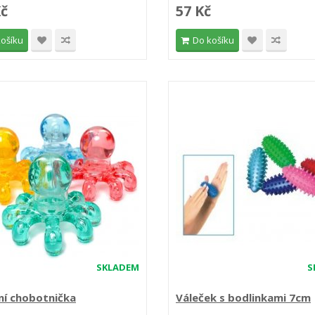
Kč
57 Kč
košíku
Do košíku
SKLADEM
S
í chobotnička
Váleček s bodlinkami 7cm