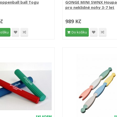
oppenball ball Togu
GONGE MINI SWNX Houpa
pro neklidné nohy 3-7 let
Kč
989 Kč
košíku
Do košíku
SKLADEM
S