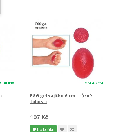
KLADEM
SKLADEM
m
EGG gel vajíčko 6 cm - různé
tuhosti
107 Kč
Do košíku