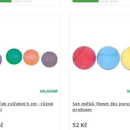
SKLADEM
S
ček cvičební 5 cm - různé
Set míčků 70mm 3ks porez
i
prolisem
Kč
52 Kč