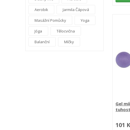
Aerobik
Jarmila Čápová
Masážní Pomůcky
Yoga
Jóga
Tělocvična
Balanční
Míčky
Gel mí
tuhost
101 