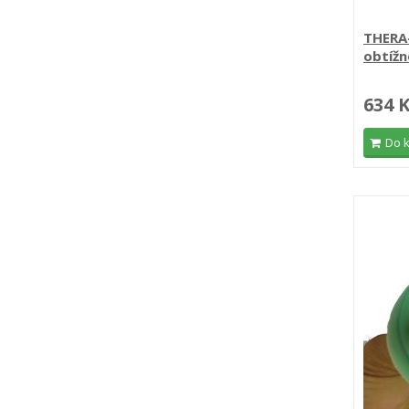
THERA-
obtížn
634 
Do 