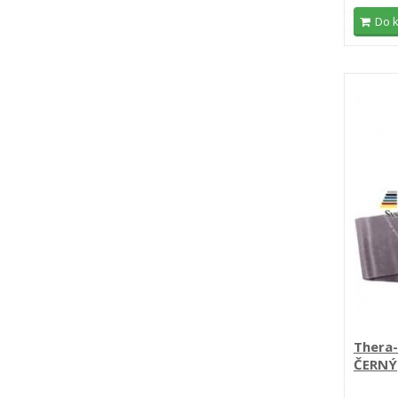
Do 
Thera
ČERNÝ