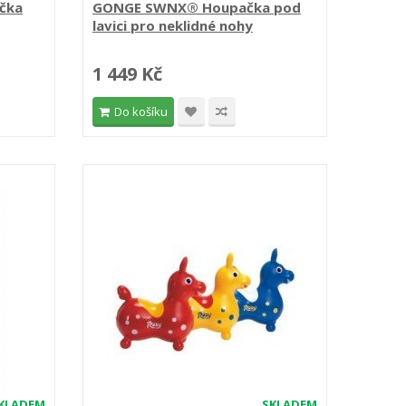
čka
GONGE SWNX® Houpačka pod
lavici pro neklidné nohy
1 449 Kč
Do košíku
KLADEM
SKLADEM