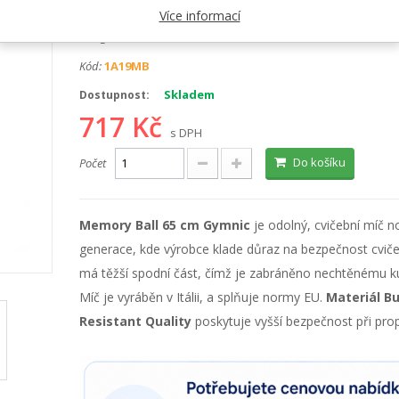
Výrobce:
Gymnic
Více informací
Kategorie:
Velké míče
Kód:
1A19MB
Skladem
Dostupnost:
717 Kč
s DPH
Do košíku
Počet
Memory Ball 65 cm Gymnic
je odolný, cvičební míč n
generace, kde výrobce klade důraz na bezpečnost cviče
má těžší spodní část, čímž je zabráněno nechtěnému ku
Míč je vyráběn v Itálii, a splňuje normy EU.
Materiál Bu
Resistant Quality
poskytuje vyšší bezpečnost při prop