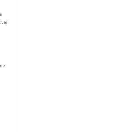
i
ívají
e z