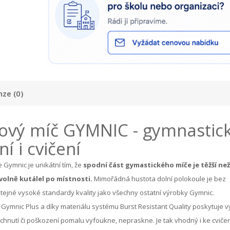
ze (0)
ový míč GYMNIC - gymnastic
 i cvičení
 Gymnic je unikátní tím, že
sp
odní část
gymastického míče
je těžší než
volně
kutálel po místnosti
.
Mimořádná hustota dolní polokoule je bez
 stejné vysoké standardy kvality jako všechny ostatní výrobky Gymnic.
 Gymnic Plus a díky materiálu systému Burst Resistant Quality poskytuje v
opíchnutí či poškození pomalu vyfoukne, nepraskne. Je tak vhodný i ke cviče