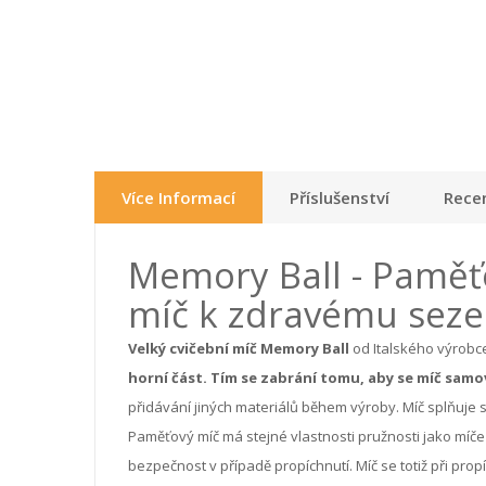
Více Informací
Příslušenství
Recen
Memory Ball - Paměť
míč k zdravému sezení
Velký cvičební míč
Memory Ball
od Italského výrobce
horní část.
Tím se zabrání tomu, aby se míč samo
přidávání
jiných
materiálů během výrob
y
.
M
íč splňuje
Paměťový míč má stejné vlastnosti pružnosti jako míče
bezpečnost v případě
propíchnutí
. Míč se totiž při pr