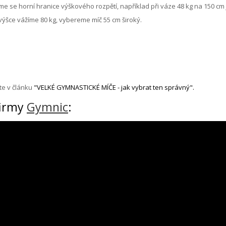
e se horní hranice výškového rozpětí, například při váze 48 kg na 150 cm 
 výšce vážíme 80 kg, vybereme míč 55 cm široký.
te v článku
"
VELKÉ GYMNASTICKÉ MÍČE - jak vybrat ten správný
".
firmy
Gymnic
: