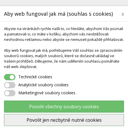
Aby web fungoval jak má (souhlas s cookies)
x
Abyste na stránkách rychle našli to, co hledáte, abychom Vás poznali
a pamatovali si, co máte v košíku, abychom vás neobtěžovali
nevhodnou reklamou nebo abyste se nemuseli pokaždé přihlašovat.
Aby web fungoval jak má, potřebujeme Váš souhlas se zpracováním
souborů cookies, malých souborů, které se dočasně ukládají ve
Vašem prohlížeči. Děkujeme, že nám udělením souhlasu pomáháte
KONTAKT
DODÁNÍ A TERMÍNY CZ & SK
DÁRK
náš web zlepšovat.
Technické cookies
all Gymnic Paměťový Míč 65 Cm
Analytické soubory cookies
Marketingové soubory cookies
Memory Ball Gymnic paměťový
65 cm
Povolit všechny soubory cookies
Povolit jen nezbytně nutné cookies