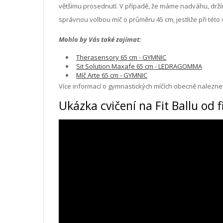
většímu prosednutí. V případě, že máme nadváhu, držím
správnou volbou míč o průměru 45 cm, jestliže při této
Mohlo by Vás také zajímat:
Therasensory 65 cm - GYMNIC
Sit Solution Maxafe 65 cm - LEDRAGOMMA
Míč Arte 65 cm - GYMNIC
Více informací o gymnastických míčích obecně nalezne
Ukázka cvičení na Fit Ballu od 