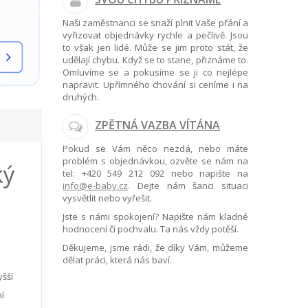
Naši zaměstnanci se snaží plnit Vaše přání a
vyřizovat objednávky rychle a pečlivě. Jsou
to však jen lidé. Může se jim proto stát, že
udělají chybu. Když se to stane, přiznáme to.
Omluvíme se a pokusíme se ji co nejlépe
napravit. Upřímného chování si ceníme i na
druhých.
ZPĚTNÁ VAZBA VÍTÁNA
Pokud se Vám něco nezdá, nebo máte
problém s objednávkou, ozvěte se nám na
ký
tel:
+420 549 212 092
nebo napište na
info@e-baby.cz
. Dejte nám šanci situaci
vysvětlit nebo vyřešit.
Jste s námi spokojení? Napište nám kladné
hodnocení či pochvalu. Ta nás vždy potěší.
Děkujeme, jsme rádi, že díky Vám, můžeme
dělat práci, která nás baví.
yšší
ní