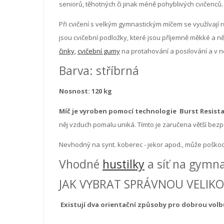
seniorů, těhotných či jinak méně pohyblivých cvičenců.
Při cvičení s velkým gymnastickým míčem se využívají
jsou cvičební podložky, které jsou příjemně měkké a něk
činky
,
cvičební gumy
na protahování a posilování a v n
Barva: stříbrná
Nosnost:
120 kg
Míč je vyroben pomocí technologie
Burst Resista
něj vzduch pomalu uniká. Tímto je zaručena větší bezpe
Nevhodný na synt. koberec - jekor apod., může poškod
Vhodné
hustilky
a síť na gymna
JAK VYBRAT SPRÁVNOU VELIKO
Existují dva orientační způsoby pro dobrou vo