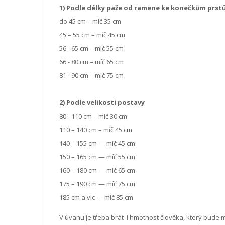
1) Podle délky paže od ramene ke konečkům prst
do 45 cm – míč 35 cm
45 – 55 cm – míč 45 cm
56 - 65 cm – míč 55 cm
66 - 80 cm – míč 65 cm
81 - 90 cm – míč 75 cm
2) Podle velikosti postavy
80 - 110 cm – míč 30 cm
110 – 140 cm – míč 45 cm
140 – 155 cm — míč 45 cm
150 – 165 cm — míč 55 cm
160 – 180 cm — míč 65 cm
175 – 190 cm — míč 75 cm
185 cm a víc — míč 85 cm
V úvahu je třeba brát i hmotnost člověka, který bude 