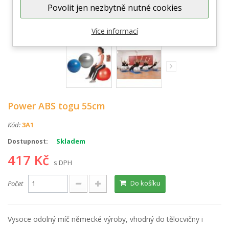
Povolit jen nezbytně nutné cookies
Zobrazit větší
Více informací
Power ABS togu 55cm
Kód:
3A1
Skladem
Dostupnost:
417 Kč
s DPH
Do košíku
Počet
Vysoce odolný míč německé výroby, vhodný do tělocvičny i