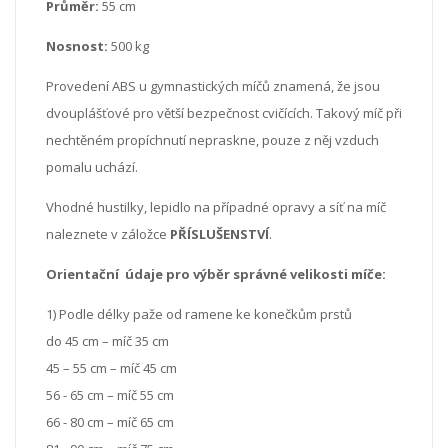
Průměr:
55 cm
Nosnost:
500 kg
Provedení ABS u gymnastických míčů znamená, že jsou
dvouplášťové pro větší bezpečnost cvičících. Takový míč při
nechtěném propíchnutí nepraskne, pouze z něj vzduch
pomalu uchází.
Vhodné hustilky, lepidlo na případné opravy a síť na míč
naleznete v záložce
PŘÍSLUŠENSTVÍ
.
Orientační údaje pro výběr správné velikosti míče:
1) Podle délky paže od ramene ke konečkům prstů
do 45 cm – míč 35 cm
45 – 55 cm – míč 45 cm
56 - 65 cm – míč 55 cm
66 - 80 cm – míč 65 cm