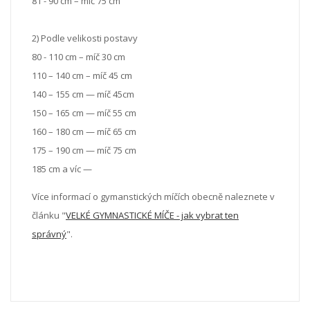
81 - 90 cm – míč 75 cm
2) Podle velikosti postavy
80 - 110 cm – míč 30 cm
110 – 140 cm – míč 45 cm
140 – 155 cm — míč 45cm
150 – 165 cm — míč 55 cm
160 – 180 cm — míč 65 cm
175 – 190 cm — míč 75 cm
185 cm a víc —
Více informací o gymanstických míčích obecně naleznete v
článku "
VELKÉ GYMNASTICKÉ MÍČE - jak vybrat ten
správný
".