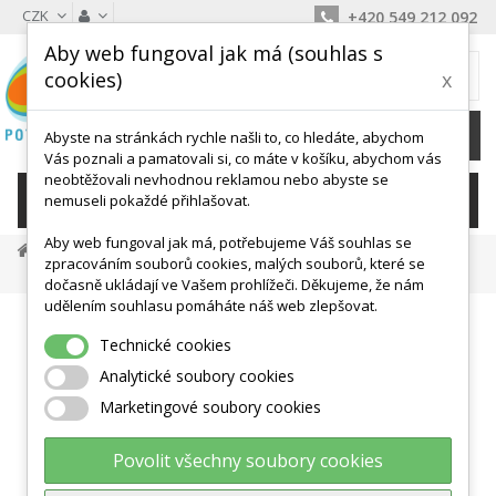
CZK
+420 549 212 092
Aby web fungoval jak má (souhlas s
MŮJ KOŠÍK
cookies)
x
0
Ks /
0 Kč
Abyste na stránkách rychle našli to, co hledáte, abychom
Vás poznali a pamatovali si, co máte v košíku, abychom vás
neobtěžovali nevhodnou reklamou nebo abyste se
KATEGORIE
nemuseli pokaždé přihlašovat.
Aby web fungoval jak má, potřebujeme Váš souhlas se
Míče, Válce, Hopsadla
Velké Míče
zpracováním souborů cookies, malých souborů, které se
Power ABS Togu 55cm
dočasně ukládají ve Vašem prohlížeči. Děkujeme, že nám
udělením souhlasu pomáháte náš web zlepšovat.
Technické cookies
Analytické soubory cookies
Marketingové soubory cookies
Povolit všechny soubory cookies