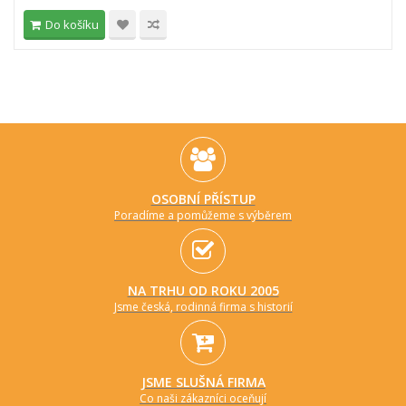
Do košíku
OSOBNÍ PŘÍSTUP
Poradíme a pomůžeme s výběrem
NA TRHU OD ROKU 2005
Jsme česká, rodinná firma s historií
JSME SLUŠNÁ FIRMA
Co naši zákazníci oceňují