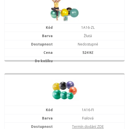
1A16-ZL
Žlutá
Nedostupné
524 Kč
1A16-FI
Fialová
Termín dodání ZDE