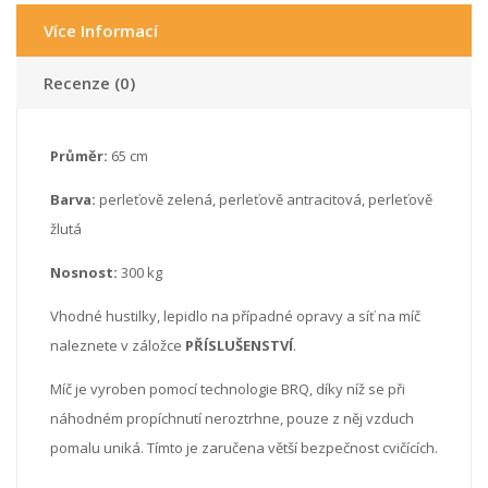
Více Informací
Recenze (0)
Průměr:
65 cm
Barva:
perleťově zelená, perleťově antracitová, perleťově
žlutá
Nosnost:
300 kg
Vhodné hustilky, lepidlo na případné opravy a síť na míč
naleznete v záložce
PŘÍSLUŠENSTVÍ
.
Míč je vyroben pomocí technologie BRQ, díky níž se při
náhodném propíchnutí neroztrhne, pouze z něj vzduch
pomalu uniká. Tímto je zaručena větší bezpečnost cvičících.