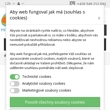
CZK
+420 549 212 092
Aby web fungoval jak má (souhlas s
MŮJ KOŠÍK
cookies)
x
0
Ks /
0 Kč
Abyste na stránkách rychle našli to, co hledáte, abychom
Vás poznali a pamatovali si, co máte v košíku, abychom vás
neobtěžovali nevhodnou reklamou nebo abyste se
KATEGORIE
nemuseli pokaždé přihlašovat.
Aby web fungoval jak má, potřebujeme Váš souhlas se
Míče, Válce, Hopsadla
Velké Míče
zpracováním souborů cookies, malých souborů, které se
Gymnic Plus 65 Cm BRQ Gymball
dočasně ukládají ve Vašem prohlížeči. Děkujeme, že nám
udělením souhlasu pomáháte náš web zlepšovat.
Technické cookies
Analytické soubory cookies
Marketingové soubory cookies
Povolit všechny soubory cookies