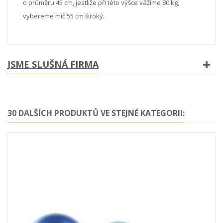
o průměru 45 cm, jestliže při této výšce vážíme 80 kg,
vybereme míč 55 cm široký.
JSME SLUŠNÁ FIRMA
30 DALŠÍCH PRODUKTŮ VE STEJNÉ KATEGORII: