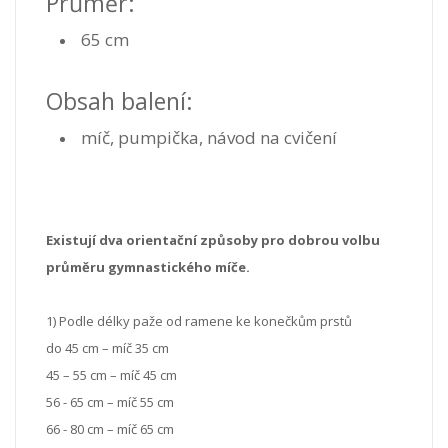
Průměr:
65 cm
Obsah balení:
míč, pumpička, návod na cvičení
Existují dva orientační způsoby pro dobrou volbu
průměru gymnastického míče.
1) Podle délky paže od ramene ke konečkům prstů
do 45 cm – míč 35 cm
45 – 55 cm – míč 45 cm
56 - 65 cm – míč 55 cm
66 - 80 cm – míč 65 cm