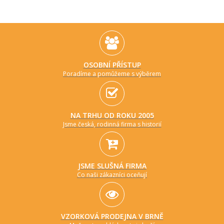
OSOBNÍ PŘÍSTUP
Poradíme a pomůžeme s výběrem
NA TRHU OD ROKU 2005
Jsme česká, rodinná firma s historií
JSME SLUŠNÁ FIRMA
Co naši zákazníci oceňují
VZORKOVÁ PRODEJNA V BRNĚ