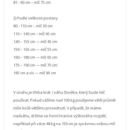
81 - 90 cm – míč 75 cm
2) Podle velikosti postavy
80 - 110 cm – míč 30 cm
110 – 140 cm – míč 45 cm
140 – 155 cm — míč 45 cm
150 – 165 cm — míč 55 cm
160 – 180 cm — míč 65 cm
175 – 190 cm — míč 75 cm
185 cm a víc — míč 85 cm
V úvahu je třeba brát i váhu člověka, který bude míč
používat. Pokud vážíme nad 100 kg použijeme větší průměr
míče kvůli většímu prosednutí. V případě, že máme
nadváhu, držíme se horní hranice výškového rozpětí,
například při váze 48 kg na 150 cm je správnou volbou míč