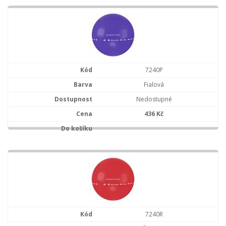
7240P
Fialová
Nedostupné
436 Kč
7240R