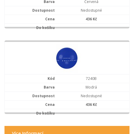
Červená
Nedostupné
436 Kč
7240B
Modrá
Nedostupné
436 Kč
Více Informací