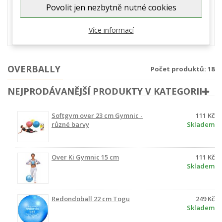
Povolit jen nezbytně nutné cookies
jako balanční pomůcky. Velmi časté jsou overbally v kurzech
cvičení pro těhotné nebo cvičení s dětmi. Overball se využívá od
těch nejmenších cvičenců až po dospělé a seniory. Malé reha
Více informací
míče mají vysokou nosnost a jsou ...
zobrazit více
OVERBALLY
Počet produktů: 18
NEJPRODÁVANĚJŠÍ PRODUKTY V KATEGORII
Softgym over 23 cm Gymnic -
111 Kč
různé barvy
Skladem
Over Ki Gymnic 15 cm
111 Kč
Skladem
Redondoball 22 cm Togu
249 Kč
Skladem