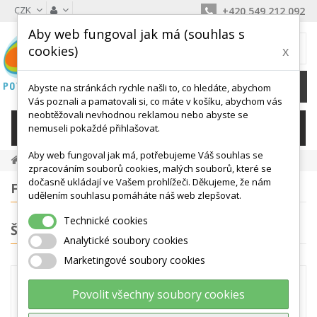
CZK
+420 549 212 092
Aby web fungoval jak má (souhlas s
MŮJ KOŠÍK
cookies)
x
0
Ks /
0 Kč
Abyste na stránkách rychle našli to, co hledáte, abychom
Vás poznali a pamatovali si, co máte v košíku, abychom vás
neobtěžovali nevhodnou reklamou nebo abyste se
KATEGORIE
nemuseli pokaždé přihlašovat.
Aby web fungoval jak má, potřebujeme Váš souhlas se
Míče, Válce, Hopsadla
Overbally
zpracováním souborů cookies, malých souborů, které se
dočasně ukládají ve Vašem prohlížeči. Děkujeme, že nám
FILTROVÁNÍ
udělením souhlasu pomáháte náš web zlepšovat.
Technické cookies
ŠTÍTKY
Analytické soubory cookies
Marketingové soubory cookies
OVERBALLY
Povolit všechny soubory cookies
Overball je malý cvičební míč, který má široké spektrum použití.
Overbally se používají na rehabilitační cvičení, v pilates nebo