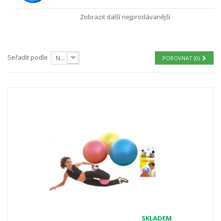
Zobrazit další nejprodávanější
Seřadit podle
Nejprve produkty skladem
POROVNAT (
0
)
SKLADEM