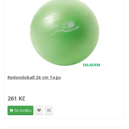
SKLADEM
Redondoball 26 cm Togu
261 Kč
Do košíku