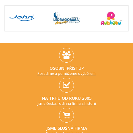
OSOBNÍ PŘÍSTUP
Poradíme a pomůžeme s výběrem
NA TRHU OD ROKU 2005
Jsme česká, rodinná firma s historií
JSME SLUŠNÁ FIRMA