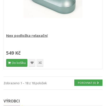
Nex podložka relaxační
549 Kč
Do košíku
Zobrazeno 1 – 18 z 18 položek
POROVNAT (
0
)
VÝROBCI