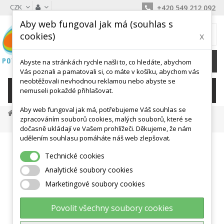
CZK
+420 549 212 092
Aby web fungoval jak má (souhlas s
MŮJ KOŠÍK
cookies)
x
0
Ks /
0 Kč
Abyste na stránkách rychle našli to, co hledáte, abychom
Vás poznali a pamatovali si, co máte v košíku, abychom vás
neobtěžovali nevhodnou reklamou nebo abyste se
KATEGORIE
nemuseli pokaždé přihlašovat.
Aby web fungoval jak má, potřebujeme Váš souhlas se
Míče, Válce, Hopsadla
Overbally
zpracováním souborů cookies, malých souborů, které se
Redondoball 22 Cm Togu
dočasně ukládají ve Vašem prohlížeči. Děkujeme, že nám
udělením souhlasu pomáháte náš web zlepšovat.
Technické cookies
Analytické soubory cookies
Marketingové soubory cookies
Povolit všechny soubory cookies