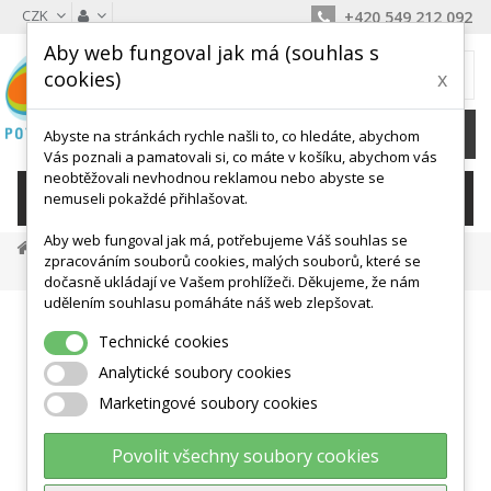
CZK
+420 549 212 092
Aby web fungoval jak má (souhlas s
MŮJ KOŠÍK
cookies)
x
0
Ks /
0 Kč
Abyste na stránkách rychle našli to, co hledáte, abychom
Vás poznali a pamatovali si, co máte v košíku, abychom vás
neobtěžovali nevhodnou reklamou nebo abyste se
KATEGORIE
nemuseli pokaždé přihlašovat.
Aby web fungoval jak má, potřebujeme Váš souhlas se
Masáž A Antistress
Relax A Antistress
zpracováním souborů cookies, malých souborů, které se
Sensyball S Výstupky 10cm
dočasně ukládají ve Vašem prohlížeči. Děkujeme, že nám
udělením souhlasu pomáháte náš web zlepšovat.
Technické cookies
Analytické soubory cookies
Marketingové soubory cookies
Povolit všechny soubory cookies