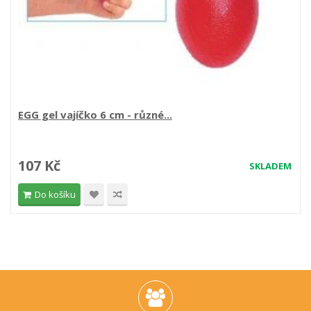
EGG gel vajíčko 6 cm - různé...
107 Kč
SKLADEM
Do košíku