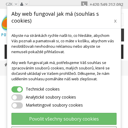
CZK
+420 549 212 092
Aby web fungoval jak má (souhlas s
MŮJ KOŠÍK
cookies)
x
0
Ks /
0 Kč
Abyste na stránkách rychle našli to, co hledáte, abychom
Vás poznali a pamatovali si, co máte v košíku, abychom vás
neobtěžovali nevhodnou reklamou nebo abyste se
KATEGORIE
nemuseli pokaždé přihlašovat.
Aby web fungoval jak má, potřebujeme Váš souhlas se
Masáž A Antistress
Relax A Antistress
zpracováním souborů cookies, malých souborů, které se
Nopenball 9cm TOGU
dočasně ukládají ve Vašem prohlížeči. Děkujeme, že nám
udělením souhlasu pomáháte náš web zlepšovat.
Technické cookies
Analytické soubory cookies
Marketingové soubory cookies
Povolit všechny soubory cookies