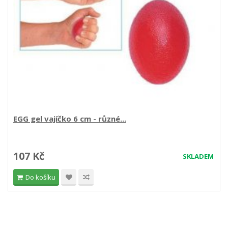
EGG gel vajíčko 6 cm - různé...
107 Kč
SKLADEM
Do košíku