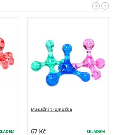
Masážní trojnožka
Masáž
67 Kč
160 
KLADEM
SKLADEM