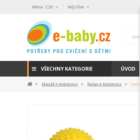
Měna :
CZK
Můj Účet
VŠECHNY KATEGORIE
ÚVOD
Masáž A Antistress
Relax A Antistress
Sens