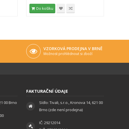
Do košíku
Do 
VZORKOVÁ PRODEJNA V BRNĚ
Možnost prohlédnout si zboží
FAKTURAČNÍ ÚDAJE
621 00 Brno
Sídlo: Tivali, s.r.o., Kronova 14, 621 00
Brno (zde není prodejna)
:00
IČ: 29212014