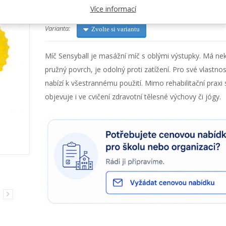
Kategorie:
Relax a antistress
Více informací
Varianta:
Zvolte si variantu
Míč Sensyball je masážní míč s oblými výstupky. Má ne
pružný povrch, je odolný proti zatížení. Pro své vlastnos
nabízí k všestrannému použití. Mimo rehabilitační praxi 
objevuje i ve cvičení zdravotní tělesné výchovy či jógy.