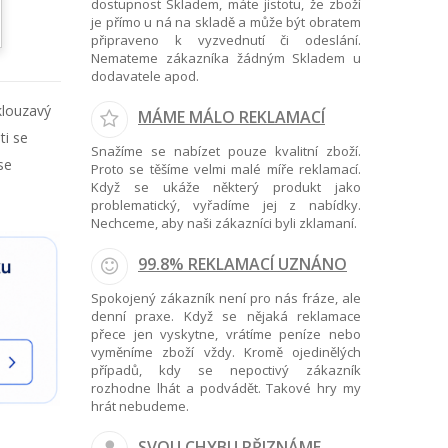
dostupnost Skladem, máte jistotu, že zboží
je přímo u ná na skladě a může být obratem
připraveno k vyzvednutí či odeslání.
Nemateme zákazníka žádným Skladem u
dodavatele apod.
klouzavý
MÁME MÁLO REKLAMACÍ
ti se
Snažíme se nabízet pouze kvalitní zboží.
se
Proto se těšíme velmi malé míře reklamací.
Když se ukáže některý produkt jako
problematický, vyřadíme jej z nabídky.
Nechceme, aby naši zákazníci byli zklamaní.
99.8% REKLAMACÍ UZNÁNO
Spokojený zákazník není pro nás fráze, ale
denní praxe. Když se nějaká reklamace
přece jen vyskytne, vrátíme peníze nebo
vyměníme zboží vždy. Kromě ojedinělých
případů, kdy se nepoctivý zákazník
rozhodne lhát a podvádět. Takové hry my
hrát nebudeme.
SVOU CHYBU PŘIZNÁME