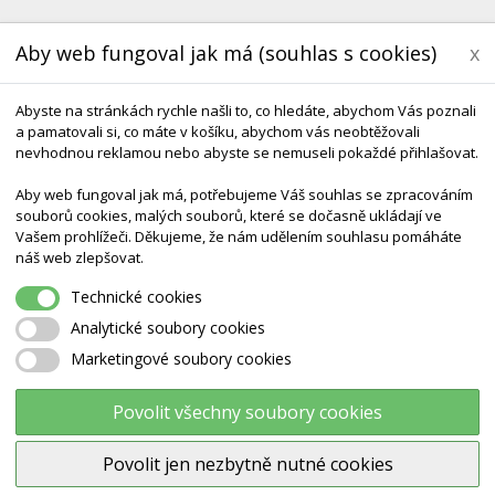
Aby web fungoval jak má (souhlas s cookies)
x
Abyste na stránkách rychle našli to, co hledáte, abychom Vás poznali
a pamatovali si, co máte v košíku, abychom vás neobtěžovali
nevhodnou reklamou nebo abyste se nemuseli pokaždé přihlašovat.
Aby web fungoval jak má, potřebujeme Váš souhlas se zpracováním
souborů cookies, malých souborů, které se dočasně ukládají ve
Vašem prohlížeči. Děkujeme, že nám udělením souhlasu pomáháte
KONTAKT
DODÁNÍ A TERMÍNY CZ & SK
DÁRK
náš web zlepšovat.
Technické cookies
yball 20cm Míč
Analytické soubory cookies
Marketingové soubory cookies
Sensyball 20cm míč
Povolit všechny soubory cookies
Povolit jen nezbytně nutné cookies
Výrobce:
Ostatní výrobci