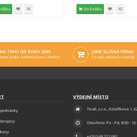
košíku
Do košíku
NA TRHU OD ROKU 2005
JSME SLUŠNÁ FIRMA
Jsme česká, rodinná firma s historií
Co naši zákazníci oceňují
ET
VÝDEJNÍ MÍSTO
Tivali, s.r.o., Kolaříkova 1, 
bjednávky
obropisy
Otevřeno: Po - Pá: 8:00 - 15
dresy
+420 549 212 092