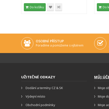
Do košíku
Do 
OSOBNÍ PŘÍSTUP
Poradíme a pomůžeme s výběrem
UŽITEČNÉ ODKAZY
MŮJ ÚČ
Dodání a termíny CZ & SK
Moje o
Výdejní místo
Moje d
Obchodní podmínky
Moje a