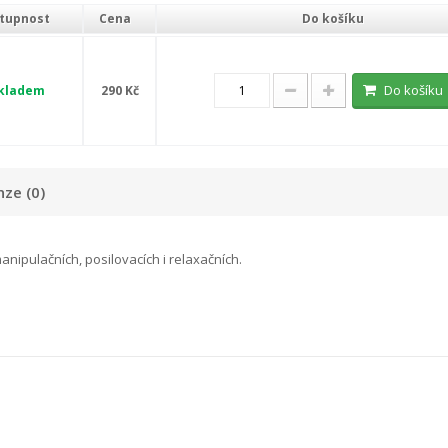
tupnost
Cena
Do košíku
Do košíku
kladem
290 Kč
ze (0)
manipulačních, posilovacích i relaxačních.