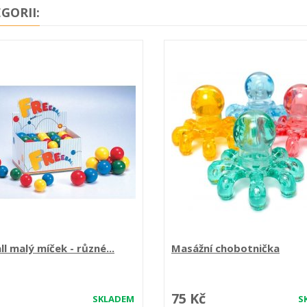
GORII:
ll malý míček - různé...
Masážní chobotnička
75 Kč
SKLADEM
S