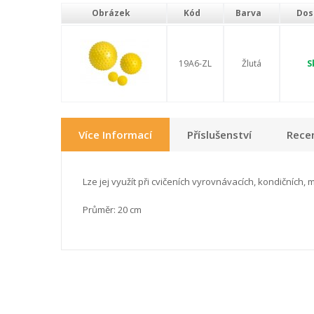
Obrázek
Kód
Barva
Dos
19A6-ZL
Žlutá
S
Více Informací
Příslušenství
Recen
Lze jej využít při cvičeních vyrovnávacích, kondičních, 
Průměr: 20 cm