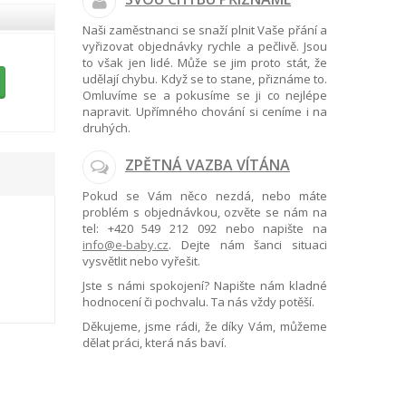
Naši zaměstnanci se snaží plnit Vaše přání a
vyřizovat objednávky rychle a pečlivě. Jsou
to však jen lidé. Může se jim proto stát, že
udělají chybu. Když se to stane, přiznáme to.
Omluvíme se a pokusíme se ji co nejlépe
napravit. Upřímného chování si ceníme i na
druhých.
ZPĚTNÁ VAZBA VÍTÁNA
Pokud se Vám něco nezdá, nebo máte
problém s objednávkou, ozvěte se nám na
tel:
+420 549 212 092
nebo napište na
info@e-baby.cz
. Dejte nám šanci situaci
vysvětlit nebo vyřešit.
Jste s námi spokojení? Napište nám kladné
hodnocení či pochvalu. Ta nás vždy potěší.
Děkujeme, jsme rádi, že díky Vám, můžeme
dělat práci, která nás baví.