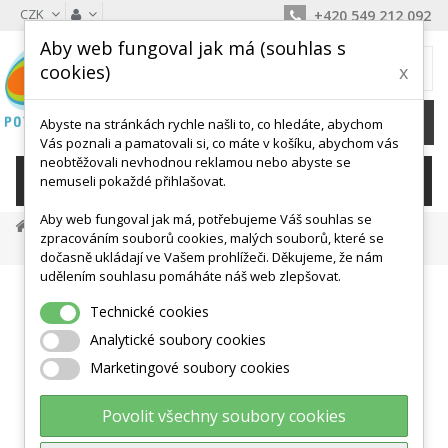
CZK
+420 549 212 092
Aby web fungoval jak má (souhlas s
MŮJ KOŠÍK
cookies)
x
0
Ks /
0 Kč
Abyste na stránkách rychle našli to, co hledáte, abychom
Vás poznali a pamatovali si, co máte v košíku, abychom vás
neobtěžovali nevhodnou reklamou nebo abyste se
KATEGORIE
nemuseli pokaždé přihlašovat.
Aby web fungoval jak má, potřebujeme Váš souhlas se
Překážkové Dráhy
Kužele, Mety, Kopule, Značky
zpracováním souborů cookies, malých souborů, které se
Masážní Polokoule Foot - Čtvercové Výstupky - Výběr Barev
dočasně ukládají ve Vašem prohlížeči. Děkujeme, že nám
udělením souhlasu pomáháte náš web zlepšovat.
Technické cookies
Analytické soubory cookies
Marketingové soubory cookies
Povolit všechny soubory cookies