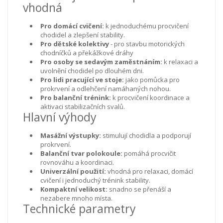
vhodná
Pro domácí cvičení:
k jednoduchému procvičení
chodidel a zlepšení stability.
Pro dětské kolektivy
- pro stavbu motorických
chodníčků a překážkové dráhy
Pro osoby se sedavým zaměstnáním:
k relaxaci a
uvolnění chodidel po dlouhém dni.
Pro lidi pracující ve stoje:
jako pomůcka pro
prokrvení a odlehčení namáhaných nohou.
Pro balanční trénink:
k procvičení koordinace a
aktivaci stabilizačních svalů.
Hlavní výhody
Masážní výstupky:
stimulují chodidla a podporují
prokrvení.
Balanční tvar polokoule:
pomáhá procvičit
rovnováhu a koordinaci.
Univerzální použití:
vhodná pro relaxaci, domácí
cvičení i jednoduchý trénink stability.
Kompaktní velikost:
snadno se přenáší a
nezabere mnoho místa.
Technické parametry