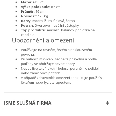
Materiál:
PVC
Výška polokoule:
8,5 cm
Průměr:
16 cm
Nosnost:
120 kg
Barvy:
modrá, žlutá, fialová, černá
Povrch:
čtvercové masážní výstupky
Typ produktu:
masážní balanční podložka na
chodidla
Upozornění a omezení
Používejte na rovném, čistém a neklouzavém
povrchu.
Při balančním cvičení začínejte pozvolna a podle
potřeby se přidržujte pevné opory.
Nepoužívejte při akutní bolesti, poranění chodidel
nebo zánětlivých potížích.
V případě zdravotních omezení konzultujte použití s
lékařem nebo fyzioterapeutem.
JSME SLUŠNÁ FIRMA