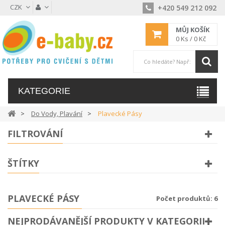
CZK
+420 549 212 092
MŮJ KOŠÍK
0
Ks /
0 Kč
KATEGORIE
Do Vody, Plavání
Plavecké Pásy
FILTROVÁNÍ
ŠTÍTKY
PLAVECKÉ PÁSY
Počet produktů: 6
NEJPRODÁVANĚJŠÍ PRODUKTY V KATEGORII