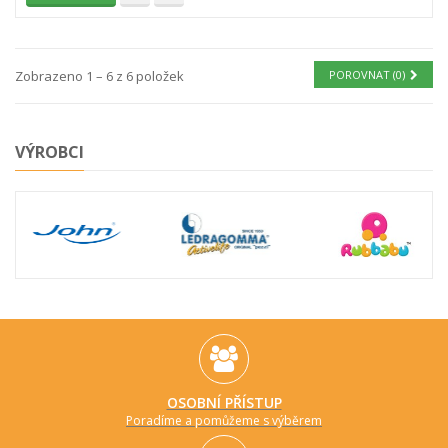
Zobrazeno 1 – 6 z 6 položek
POROVNAT (
0
)
VÝROBCI
OSOBNÍ PŘÍSTUP
Poradíme a pomůžeme s výběrem