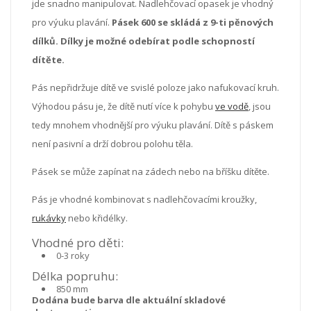
jde snadno manipulovat. Nadlehčovací opasek je vhodný
pro výuku plavání.
Pásek 600 se skládá z 9-ti pěnových
dílků. Dílky je možné odebírat podle schopností
dítěte.
Pás nepřidržuje dítě ve svislé poloze jako nafukovací kruh.
Výhodou pásu je, že dítě nutí více k pohybu
ve vodě
, jsou
tedy mnohem vhodnější pro výuku plavání. Dítě s páskem
není pasivní a drží dobrou polohu těla.
Pásek se může zapínat na zádech nebo na bříšku dítěte.
Pás je vhodné kombinovat s nadlehčovacími kroužky,
rukávky
nebo křidélky.
Vhodné pro děti:
0-3 roky
Délka popruhu:
850 mm
Dodána bude barva dle aktuální skladové