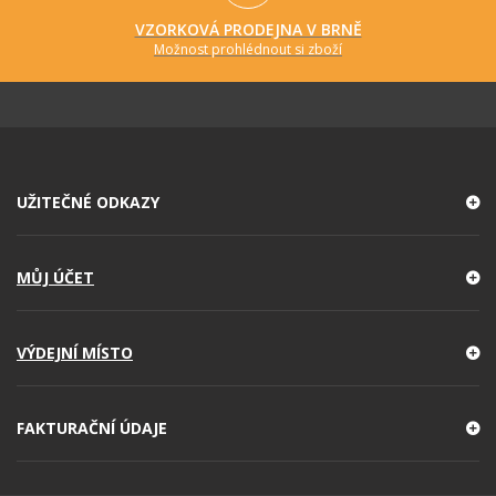
VZORKOVÁ PRODEJNA V BRNĚ
Možnost prohlédnout si zboží
UŽITEČNÉ ODKAZY
MŮJ ÚČET
VÝDEJNÍ MÍSTO
FAKTURAČNÍ ÚDAJE