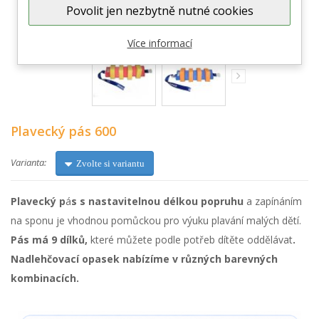
Zobrazit větší
Povolit jen nezbytně nutné cookies
Více informací
Plavecký pás 600
Varianta:
Zvolte si variantu
Plavecký p
á
s s nastavitelnou délkou popruhu
a zapínáním
na sponu je vhodnou pomůckou pro výuku plavání malých dětí.
Pás má 9 dílků,
které můžete podle potřeb dítěte oddělávat
.
Nadlehčovací opasek nabízíme v různých barevných
kombinacích.