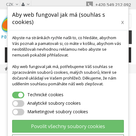
CZK
+420 549 212 092
Aby web fungoval jak má (souhlas s
MŮJ KOŠÍK
cookies)
x
0
Ks /
0 Kč
Abyste na stránkách rychle našli to, co hledáte, abychom
Vás poznali a pamatovali si, co máte v košíku, abychom vás
neobtěžovali nevhodnou reklamou nebo abyste se
KATEGORIE
nemuseli pokaždé přihlašovat.
Aby web fungoval jak má, potřebujeme Váš souhlas se
Do Vody, Plavání
Plavecké Pásy
Plavecký Pás 600
zpracováním souborů cookies, malých souborů, které se
dočasně ukládají ve Vašem prohlížeči. Děkujeme, že nám
udělením souhlasu pomáháte náš web zlepšovat.
Technické cookies
Analytické soubory cookies
Marketingové soubory cookies
Povolit všechny soubory cookies