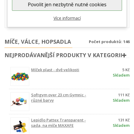
Povolit jen nezbytně nutné cookies
cvičení. Gymnastický míč je jednou z nejrozšířenějších cvičebních
pomůcek vůbec. Využívá se pro relaxaci, rehabilitaci, fitness
cvičení. Na velkých cvičebních míčích cvičí děti, senioři, těhotné
Více informací
ženy, zkrátka každý si...
zobrazit více
MÍČE, VÁLCE, HOPSADLA
Počet produktů: 146
NEJPRODÁVANĚJŠÍ PRODUKTY V KATEGORII
Míček plast - dvě velikosti
5 Kč
Skladem
Softgym over 23 cm Gymnic -
111 Kč
různé barvy
Skladem
Lepidlo Pattex Transparent -
131 Kč
sada, na míče MAXAFE
Skladem