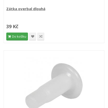
Zátka overbal dlouhá
39 Kč
Do košíku