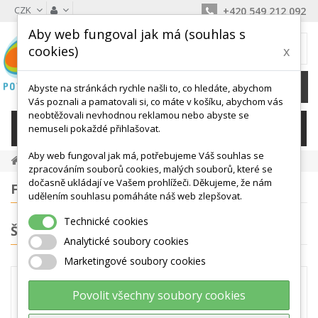
CZK
+420 549 212 092
Aby web fungoval jak má (souhlas s
MŮJ KOŠÍK
cookies)
x
0
Ks /
0 Kč
Abyste na stránkách rychle našli to, co hledáte, abychom
Vás poznali a pamatovali si, co máte v košíku, abychom vás
neobtěžovali nevhodnou reklamou nebo abyste se
KATEGORIE
nemuseli pokaždé přihlašovat.
Aby web fungoval jak má, potřebujeme Váš souhlas se
Míče, Válce, Hopsadla
zpracováním souborů cookies, malých souborů, které se
dočasně ukládají ve Vašem prohlížeči. Děkujeme, že nám
FILTROVÁNÍ
udělením souhlasu pomáháte náš web zlepšovat.
Technické cookies
ŠTÍTKY
Analytické soubory cookies
Marketingové soubory cookies
MÍČE, VÁLCE, HOPSADLA
Povolit všechny soubory cookies
Velké cvičební míče a rehabilitační válce či pilates fitrolly - to jsou
cvičební pomůcky pro zlepšení kondice a pro rehabilitační