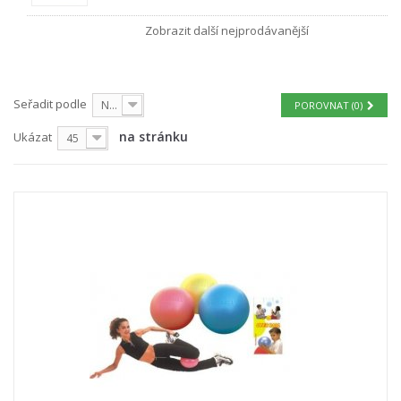
Zobrazit další nejprodávanější
Seřadit podle
Nejprve produkty skladem
POROVNAT (
0
)
na stránku
Ukázat
45