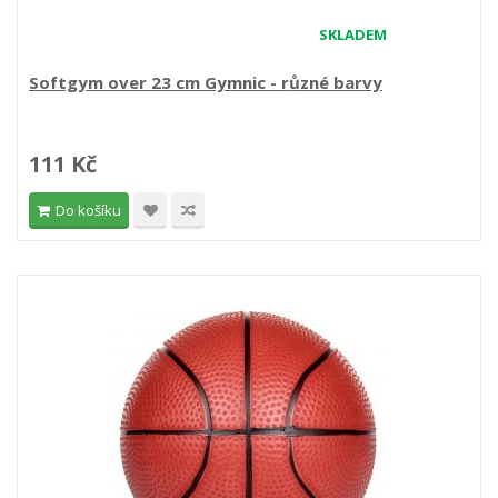
SKLADEM
Softgym over 23 cm Gymnic - různé barvy
111 Kč
Do košíku