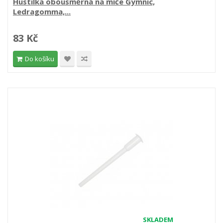
Hustilka obousměrná na míče Gymnic,
Ledragomma,...
83 Kč
Do košíku
SKLADEM