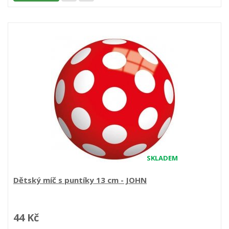
SKLADEM
Dětský míč s puntíky 13 cm - JOHN
44 Kč