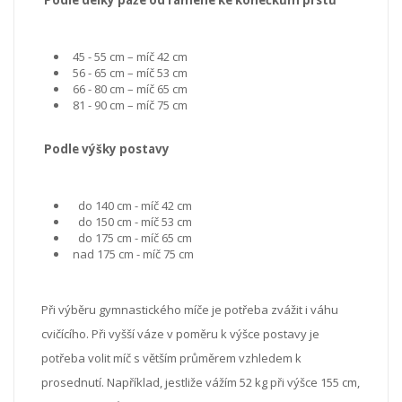
45 - 55 cm – míč 42 cm
56 - 65 cm – míč 53 cm
66 - 80 cm – míč 65 cm
81 - 90 cm – míč 75 cm
Podle výšky postavy
do 140 cm - míč 42 cm
do 150 cm - míč 53 cm
do 175 cm - míč 65 cm
nad 175 cm - míč 75 cm
Při výběru gymnastického míče je potřeba zvážit i váhu
cvičícího. Při vyšší váze v poměru k výšce postavy je
potřeba volit míč s větším průměrem vzhledem k
prosednutí. Například, jestliže vážím 52 kg při výšce 155 cm,