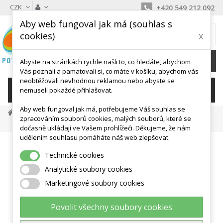
CZK
+420 549 212 092
Aby web fungoval jak má (souhlas s
MŮJ KOŠÍK
cookies)
x
0
Ks /
0 Kč
Abyste na stránkách rychle našli to, co hledáte, abychom
Vás poznali a pamatovali si, co máte v košíku, abychom vás
neobtěžovali nevhodnou reklamou nebo abyste se
KATEGORIE
nemuseli pokaždé přihlašovat.
Aby web fungoval jak má, potřebujeme Váš souhlas se
Míče, Válce, Hopsadla
Velké Míče
zpracováním souborů cookies, malých souborů, které se
Gymnastikball MAXAFE 42 Cm
dočasně ukládají ve Vašem prohlížeči. Děkujeme, že nám
udělením souhlasu pomáháte náš web zlepšovat.
Technické cookies
Analytické soubory cookies
Marketingové soubory cookies
Povolit všechny soubory cookies