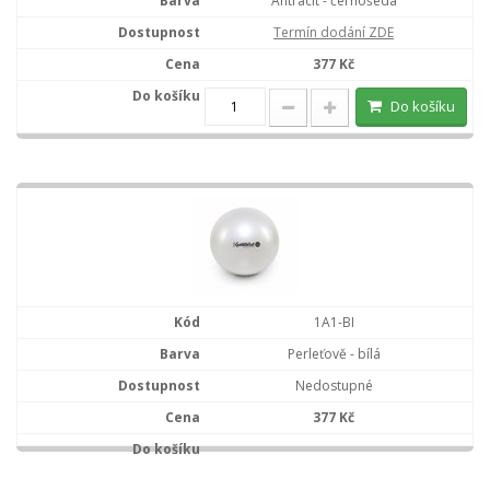
Antracit - černošedá
Termín dodání ZDE
377 Kč
Do košíku
1A1-BI
Perleťově - bílá
Nedostupné
377 Kč