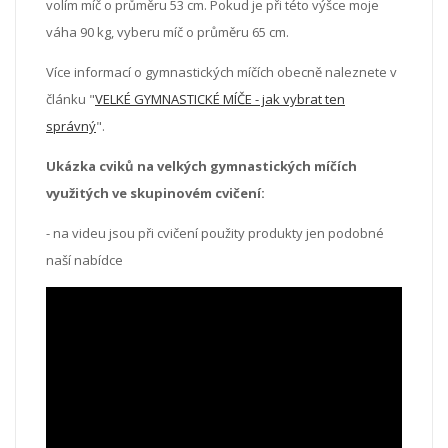
volím míč o průměru 53 cm. Pokud je při této výšce moje
váha 90 kg, vyberu míč o průměru 65 cm.
Více informací o gymnastických míčích obecně naleznete v
článku "
VELKÉ GYMNASTICKÉ MÍČE - jak vybrat ten
správný
".
Ukázka cviků na velkých gymnastických míčích
využitých ve skupinovém cvičení:
- na videu jsou při cvičení použity produkty jen podobné
naší nabídce