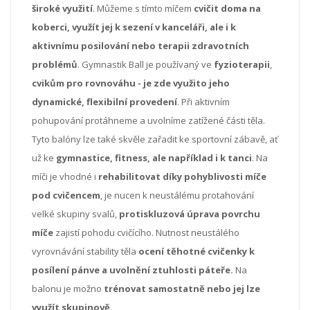
široké využití
. Můžeme s tímto míčem
cvičit doma na
koberci, využít jej k sezení v kanceláři, ale i k
aktivnímu posilování nebo terapii zdravotních
problémů
. Gymnastik Ball je používaný ve
fyzioterapii
,
cvikům pro rovnováhu - je zde využito jeho
dynamické, flexibilní provedení
. Při aktivním
pohupování protáhneme a uvolníme zatížené části těla.
Tyto balóny lze také skvěle zařadit ke sportovní zábavě, ať
už ke
gymnastice, fitness, ale například i k tanci
. Na
míči je vhodné i
rehabilitovat díky pohyblivosti míče
pod cvičencem
, je nucen k neustálému protahování
velké skupiny svalů,
protiskluzová úprava povrchu
míče
zajistí pohodu cvičícího. Nutnost neustálého
vyrovnávání stability těla
ocení těhotné cvičenky k
posílení pánve a uvolnění ztuhlosti páteře.
Na
balonu je možno
trénovat samostatně nebo jej lze
využít skupinově.