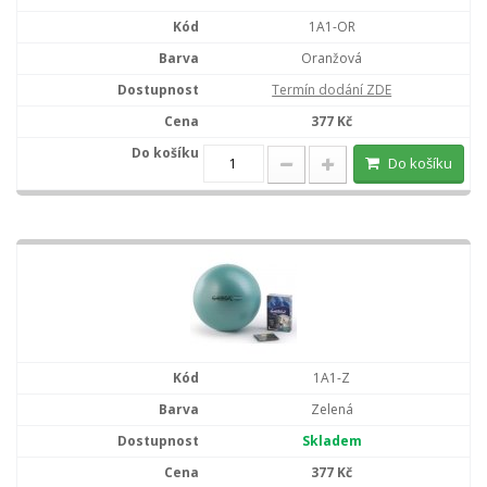
1A1-OR
Oranžová
Termín dodání ZDE
377 Kč
Do košíku
1A1-Z
Zelená
Skladem
377 Kč