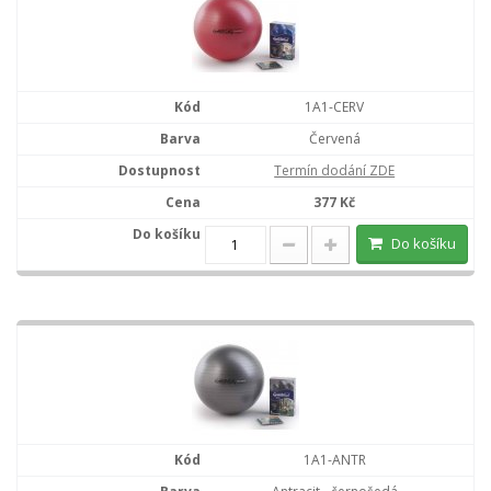
1A1-CERV
Červená
Termín dodání ZDE
377 Kč
Do košíku
1A1-ANTR