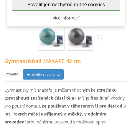
Povolit jen nezbytně nutné cookies
Zobrazit větší
Více informací
Gymnastikball MAXAFE 42 cm
Varianta:
Zvolte si variantu
Gymnastický míč Maxafe je míčem vhodným ke
strečinku
(protáhnutí zatížených částí těla)
. Míč je
flexibilní
, vhodný
pro použití doma.
Lze používat v těhotenství i pro děti od 3
let
.
Povrch míče je příjemný a měkký, v odolném
provedení
proti náhlému prasknutí s možností oprav
.