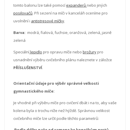
tomto balonu lze také pomocí
expanderů
nebo jiných
posilovačů
. Při sezení na míči v kanceláři oceníme pro
uvolnění i
antistresové míčky
.
Barva:
modrá, fialová, fuchsie, oranžová, zelená, jasně
zelená
Speciální
lepidlo
pro opravu míče nebo
brožury
pro
usnadnění výběru cvičebního plánu naleznete v záložce
PŘÍSLUŠENSTVÍ
.
Orientační údaje pro výběr správné velkosti
gymnastického míče:
Je vhodné při výběru míče pro cvičení dbát i na to, aby vaše
kolena byla o trochu níže než hýždě. Správnou velikost
cvičebního míče lze určit podle těchto parametrů:
Podle délky paže od ramene ke konečkům prstů