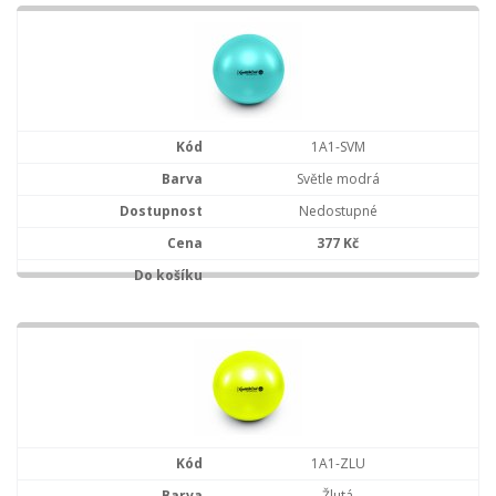
1A1-SVM
Světle modrá
Nedostupné
377 Kč
1A1-ZLU
Žlutá