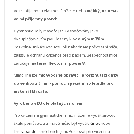
Velmi příjemnou vlastností míče je i jeho
měkký, na omak
velmi příjemný povrch
.
Gymnastic Bally Maxafe jsou označovány jako
dvouplášťové, tím jsou řazeny k
odolným míčům
.
Pozvolné unikání vzduchu při náhodném poškození míče,
zajišťuje ochranu cvičence před pádem. Bezpečnost míče
zaručuje
materiál flexton silpower®
.
Mimo jiné lze
míč výborně opravit - proříznutí či dírky
do velikosti 5 mm - pomocí speciálního lepidla pro
materiál Maxafe.
Vyrobeno v EU dle platných norem.
Pro cvičení na gymnastickém míči můžeme využít širokou
škálu pomůcek
.
Zajímavé může být využití
činek
nebo
Therabandů
- cvičebních gum.
Posilovat při cvičení na