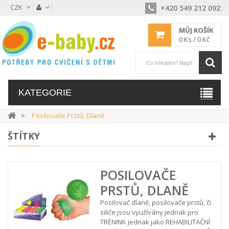
CZK
+420 549 212 092
MŮJ KOŠÍK
0
Ks /
0 Kč
KATEGORIE
Posilovače Prstů, Dlaně
ŠTÍTKY
POSILOVAČE
PRSTŮ, DLANĚ
Posilovač dlaně, posilovače prstů, či
siliče jsou využívány jednak pro
TRÉNINK jednak jako REHABILITAČNÍ