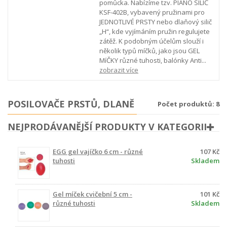
pomůcka. Nabízíme tzv. PIANO SILIČ
KSF-402B, vybavený pružinami pro
JEDNOTLIVÉ PRSTY nebo dlaňový silič
„H“, kde vyjímáním pružin regulujete
zátěž. K podobným účelům slouží i
několik typů míčků, jako jsou GEL
MíČKY různé tuhosti, balónky Anti...
zobrazit více
POSILOVAČE PRSTŮ, DLANĚ
Počet produktů: 8
NEJPRODÁVANĚJŠÍ PRODUKTY V KATEGORII
EGG gel vajíčko 6 cm - různé
107 Kč
tuhosti
Skladem
Gel míček cvičební 5 cm -
101 Kč
různé tuhosti
Skladem