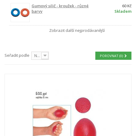
Gumový silič - kroužek - různé
60 Kč
barvy
Skladem
Zobrazit další nejprodávanější
Seřadit podle
Nejprve produkty skladem
POROVNAT (
0
)