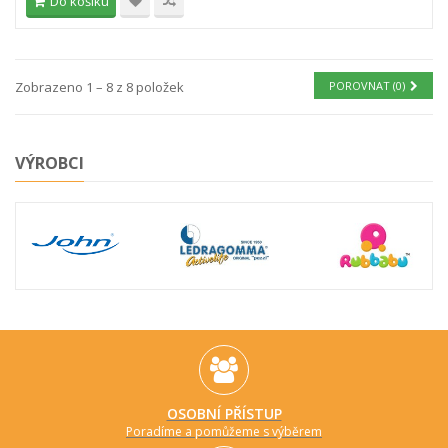
Do košíku
Zobrazeno 1 – 8 z 8 položek
POROVNAT (
0
)
VÝROBCI
OSOBNÍ PŘÍSTUP
Poradíme a pomůžeme s výběrem