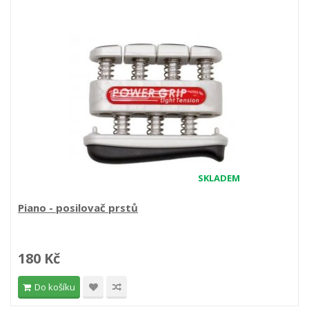
SKLADEM
Piano - posilovač prstů
180 Kč
Do košíku