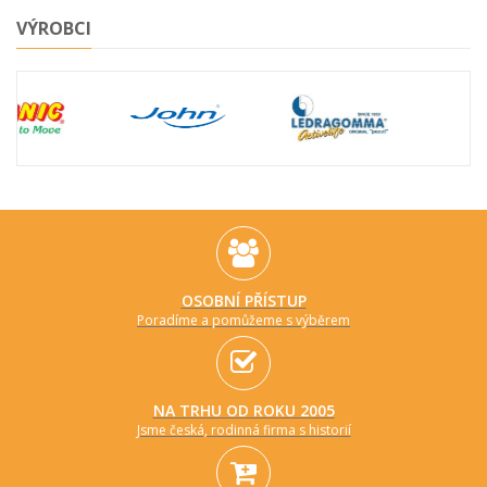
VÝROBCI
OSOBNÍ PŘÍSTUP
Poradíme a pomůžeme s výběrem
NA TRHU OD ROKU 2005
Jsme česká, rodinná firma s historií