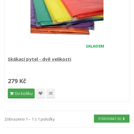
SKLADEM
Skákací pytel - dvě velikosti
279 Kč
Do košíku
Zobrazeno 1 – 1 z 1 položky
POROVNAT (
0
)