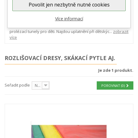
Pro sportovní utkání ve školách či jiná přátelská utkání
Povolit jen nezbytně nutné cookies
amatérských týmů ve fotbale, nohejbale, basketu apod. se
používají tzv. rozlišováky neboli rozlišovací dresy. V nabídce
Více informací
máme i startovní čísla pro běžecké a jiné závody. Velmi
oblíbenou položkou v našem sortimentu jsou skákací pytle a
prolézací tunely pro děti. Najdou uplatnění při dětskýc...
zobrazit
více
ROZLIŠOVACÍ DRESY, SKÁKACÍ PYTLE AJ.
Je zde 1 produkt.
Seřadit podle
Nejprve produkty skladem
POROVNAT (
0
)