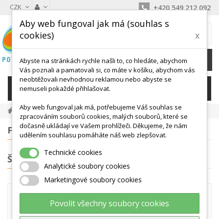
CZK
+420 549 212 092
Aby web fungoval jak má (souhlas s
MŮJ KOŠÍK
cookies)
x
0
Ks /
0 Kč
Abyste na stránkách rychle našli to, co hledáte, abychom
Vás poznali a pamatovali si, co máte v košíku, abychom vás
neobtěžovali nevhodnou reklamou nebo abyste se
KATEGORIE
nemuseli pokaždé přihlašovat.
Aby web fungoval jak má, potřebujeme Váš souhlas se
Překážkové Dráhy
Rozlišovací Dresy, Skákací Pytle Aj.
zpracováním souborů cookies, malých souborů, které se
dočasně ukládají ve Vašem prohlížeči. Děkujeme, že nám
FILTROVÁNÍ
udělením souhlasu pomáháte náš web zlepšovat.
Technické cookies
ŠTÍTKY
Analytické soubory cookies
Marketingové soubory cookies
ROZLIŠOVACÍ DRESY, SKÁKACÍ
Povolit všechny soubory cookies
PYTLE AJ.