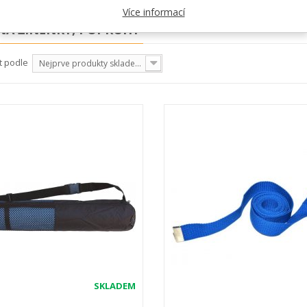
Více informací
NA ŽÍNĚNKY, POPRUHY
t podle
Nejprve produkty skladem
SKLADEM