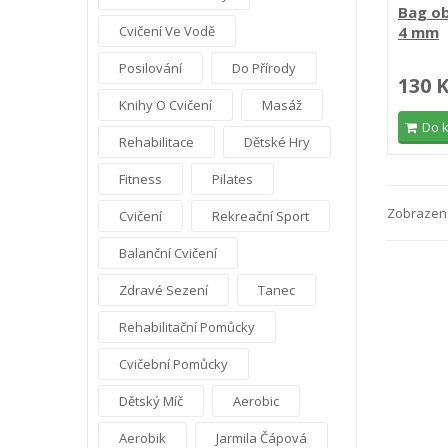
Bag ob
4 mm
Cvičení Ve Vodě
Posilování
Do Přírody
130 
Knihy O Cvičení
Masáž
Do 
Rehabilitace
Dětské Hry
Fitness
Pilates
Zobrazeno
Cvičení
Rekreační Sport
Balanční Cvičení
Zdravé Sezení
Tanec
Rehabilitační Pomůcky
Cvičební Pomůcky
Dětský Míč
Aerobic
Aerobik
Jarmila Čápová