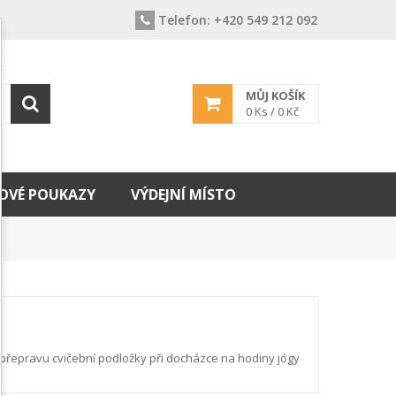
Telefon:
+420 549 212 092
MŮJ KOŠÍK
0
Ks /
0 Kč
OVÉ POUKAZY
VÝDEJNÍ MÍSTO
přepravu cvičební podložky při docházce na hodiny jógy