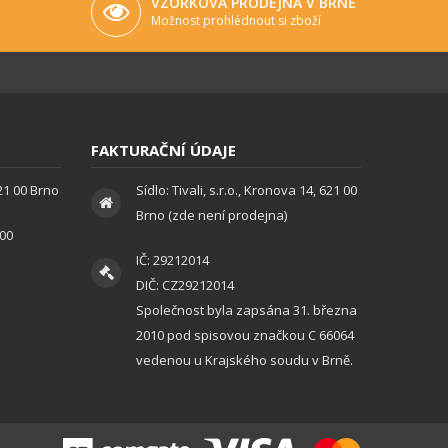
VZORKOVÁ PRODEJNA V BRNĚ
Možnost prohlédnout si zboží
FAKTURAČNÍ ÚDAJE
621 00 Brno
Sídlo: Tivali, s.r.o., Kronova 14, 621 00
Brno (zde není prodejna)
:00
IČ: 29212014
DIČ: CZ29212014
Společnost byla zapsána 31. března
2010 pod spisovou značkou C 66064
vedenou u Krajského soudu v Brně.