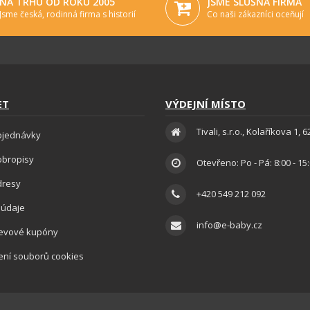
NA TRHU OD ROKU 2005
JSME SLUŠNÁ FIRMA
Jsme česká, rodinná firma s historií
Co naši zákazníci oceňují
ET
VÝDEJNÍ MÍSTO
Tivali, s.r.o., Kolaříkova 1, 
bjednávky
obropisy
Otevřeno: Po - Pá: 8:00 - 15
dresy
+420 549 212 092
 údaje
info@e-baby.cz
levové kupóny
ení souborů cookies