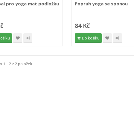
al pro yoga mat podložku
Popruh yoga se sponou
Kč
84 Kč
košíku
Do košíku
 1 – 2 z 2 položek