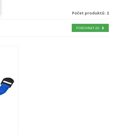
Počet produktů: 2
POROVNAT (
0
)