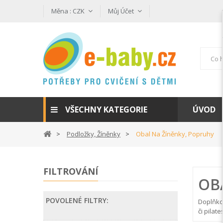
Měna :
CZK
Můj Účet
VŠECHNY KATEGORIE
ÚVOD
Podložky, Žíněnky
Obal Na Žíněnky, Popruhy
FILTROVÁNÍ
OB
POVOLENÉ FILTRY:
Doplňko
či pilat