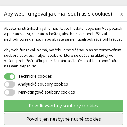
Aby web fungoval jak má (souhlas s cookies)
x
Abyste na stránkách rychle našli to, co hledáte, abychom Vás poznali
a pamatovali si, co máte v košíku, abychom vás neobtěžovali
nevhodnou reklamou nebo abyste se nemuseli pokaždé přihlašovat.
Aby web fungoval jak má, potřebujeme Váš souhlas se zpracováním
souborů cookies, malých souborů, které se dočasně ukládají ve
Vašem prohlížeči. Děkujeme, že nám udělením souhlasu pomáháte
KONTAKT
DODÁNÍ A TERMÍNY CZ & SK
DÁRK
náš web zlepšovat.
Technické cookies
Analytické soubory cookies
Marketingové soubory cookies
AL NA ŽÍNĚNKY, POPRUHY
Povolit všechny soubory cookies
vý sortiment k žíněnkám - zejména obaly na jóga podložky, které usnadní 
Povolit jen nezbytně nutné cookies
es. V nabídce máme také pásky na cvičení a jiné drobnosti.