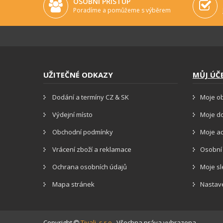
OSOBNÍ PŘÍSTUP
Poradíme a pomůžeme s výběrem
UŽITEČNÉ ODKAZY
MŮJ ÚČ
Dodání a termíny CZ & SK
Moje o
Výdejní místo
Moje d
Obchodní podmínky
Moje a
Vrácení zboží a reklamace
Osobní
Ochrana osobních údajů
Moje s
Mapa stránek
Nastav
Copyright
Tivali, s.r.o.
. Všechna práva vyhrazena