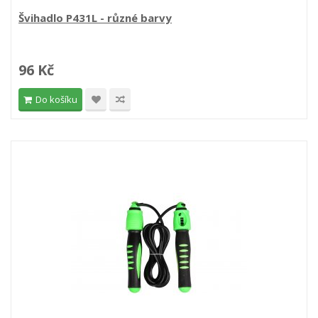
Švihadlo P431L - různé barvy
96 Kč
Do košíku