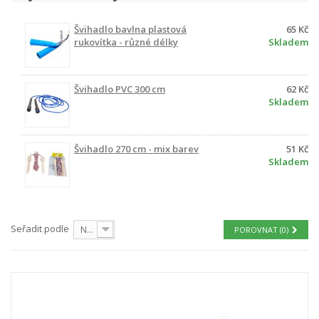
Švihadlo bavlna plastová
65 Kč
rukovítka - různé délky
Skladem
Švihadlo PVC 300 cm
62 Kč
Skladem
Švihadlo 270 cm - mix barev
51 Kč
Skladem
Seřadit podle
Nejprve produkty skladem
POROVNAT (
0
)