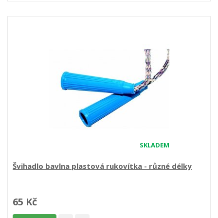
SKLADEM
Švihadlo bavlna plastová rukovítka - různé délky
65 Kč