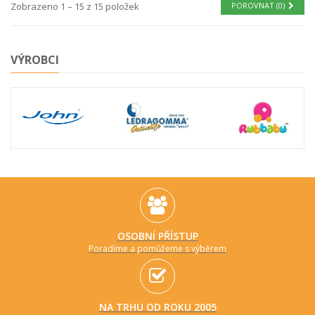
Zobrazeno 1 – 15 z 15 položek
POROVNAT (
0
)
VÝROBCI
OSOBNÍ PŘÍSTUP
Poradíme a pomůžeme s výběrem
NA TRHU OD ROKU 2005