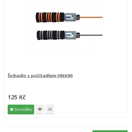
Švihadlo s počítadlem HM690
125 Kč
Do košíku