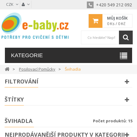
CZK
+420 549 212 092
MŮJ KOŠÍK
0
Ks /
0 Kč
KATEGORIE
Posilovací Pomůcky
Švihadla
FILTROVÁNÍ
ŠTÍTKY
ŠVIHADLA
Počet produktů: 15
NEJPRODÁVANĚJŠÍ PRODUKTY V KATEGORII