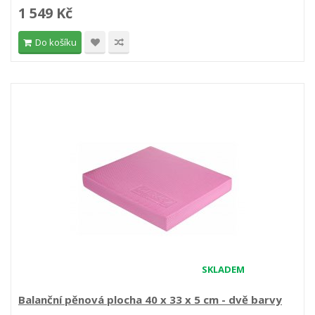
1 549 Kč
Do košíku
SKLADEM
Balanční pěnová plocha 40 x 33 x 5 cm - dvě barvy