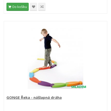
Do košíku
SKLADEM
GONGE Řeka - nášlapná dráha