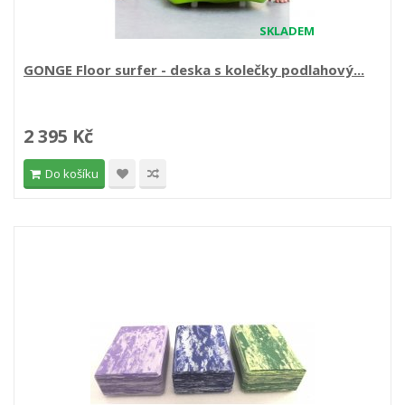
SKLADEM
GONGE Floor surfer - deska s kolečky podlahový...
2 395 Kč
Do košíku