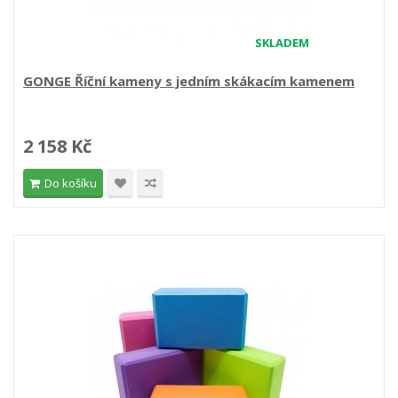
SKLADEM
GONGE Říční kameny s jedním skákacím kamenem
2 158 Kč
Do košíku