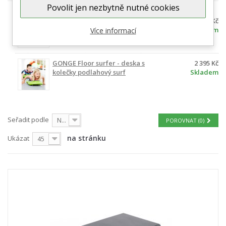
Povolit jen nezbytně nutné cookies
Senso Balance kopule Togu
432 Kč
Skladem
Více informací
GONGE Floor surfer - deska s
2 395 Kč
kolečky podlahový surf
Skladem
Seřadit podle
Nejprve produkty skladem
POROVNAT (
0
)
na stránku
Ukázat
45