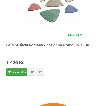
SKLADEM
GONGE Říční kameny - nášlapná dráha - NORDIC
1 426 Kč
Do košíku