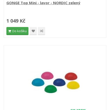
GONGE Top Mini - lavor - NORDIC zelený
1 049 Kč
Do košíku