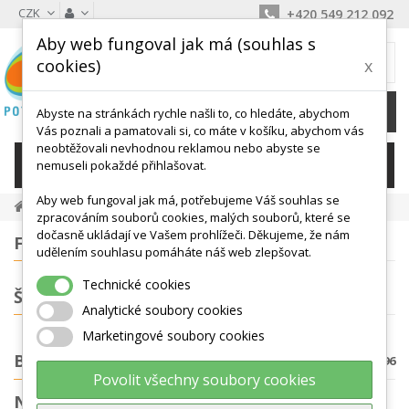
CZK
+420 549 212 092
Aby web fungoval jak má (souhlas s
MŮJ KOŠÍK
cookies)
x
0
Ks /
0 Kč
Abyste na stránkách rychle našli to, co hledáte, abychom
Vás poznali a pamatovali si, co máte v košíku, abychom vás
neobtěžovali nevhodnou reklamou nebo abyste se
KATEGORIE
nemuseli pokaždé přihlašovat.
Aby web fungoval jak má, potřebujeme Váš souhlas se
Balanční Podložky, Točny
zpracováním souborů cookies, malých souborů, které se
dočasně ukládají ve Vašem prohlížeči. Děkujeme, že nám
FILTROVÁNÍ
udělením souhlasu pomáháte náš web zlepšovat.
Technické cookies
ŠTÍTKY
Analytické soubory cookies
Marketingové soubory cookies
BALANČNÍ PODLOŽKY, TOČNY
Počet produktů: 96
Povolit všechny soubory cookies
NEJPRODÁVANĚJŠÍ PRODUKTY V KATEGORII