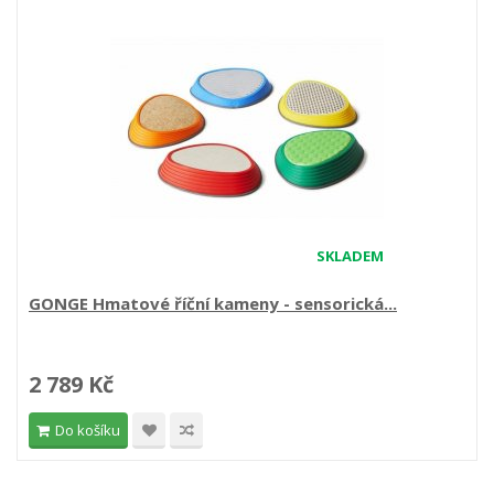
SKLADEM
GONGE Hmatové říční kameny - sensorická...
2 789 Kč
Do košíku