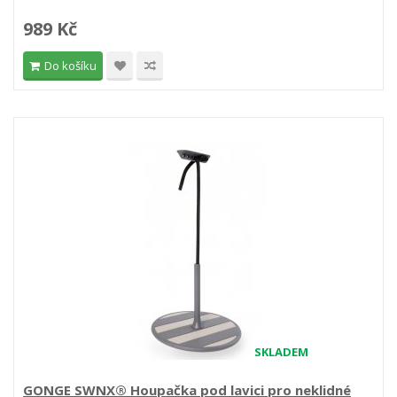
989 Kč
Do košíku
SKLADEM
GONGE SWNX® Houpačka pod lavici pro neklidné