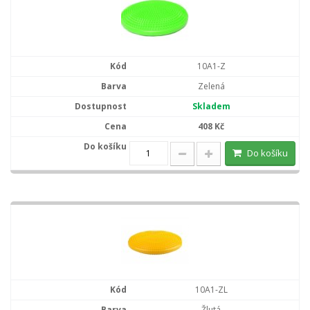
10A1-Z
Zelená
Skladem
408 Kč
Do košíku
10A1-ZL
Žlutá