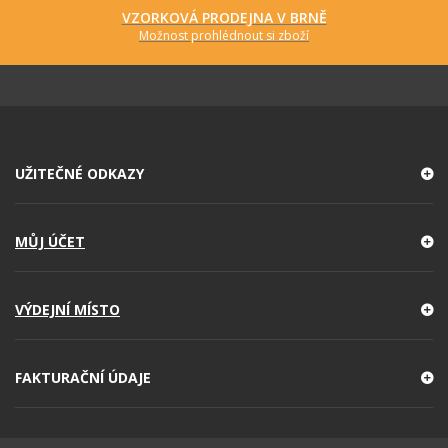
VZORKOVÁ PRODEJNA V BRNĚ
Možnost prohlédnout si zboží
UŽITEČNÉ ODKAZY
MŮJ ÚČET
VÝDEJNÍ MÍSTO
FAKTURAČNÍ ÚDAJE