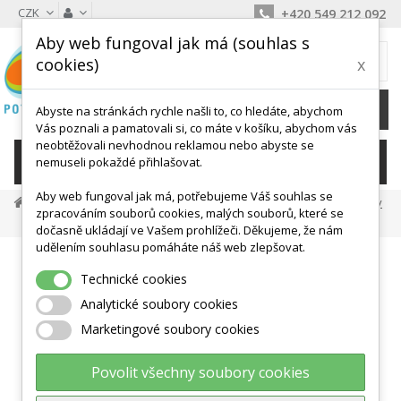
CZK
+420 549 212 092
Aby web fungoval jak má (souhlas s
MŮJ KOŠÍK
cookies)
x
0
Ks /
0 Kč
Abyste na stránkách rychle našli to, co hledáte, abychom
Vás poznali a pamatovali si, co máte v košíku, abychom vás
neobtěžovali nevhodnou reklamou nebo abyste se
KATEGORIE
nemuseli pokaždé přihlašovat.
Aby web fungoval jak má, potřebujeme Váš souhlas se
Balanční Podložky, Točny
Nafukovací Balanční Pomůcky
zpracováním souborů cookies, malých souborů, které se
Podložka Čočka 33 X 9 Cm - Různé Barvy
dočasně ukládají ve Vašem prohlížeči. Děkujeme, že nám
udělením souhlasu pomáháte náš web zlepšovat.
Technické cookies
Analytické soubory cookies
Marketingové soubory cookies
Povolit všechny soubory cookies