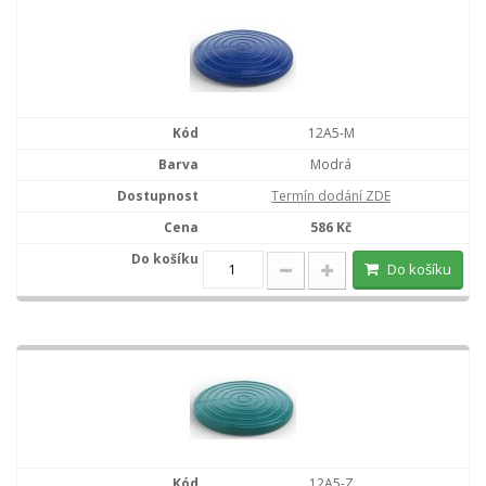
12A5-M
Modrá
Termín dodání ZDE
586 Kč
Do košíku
12A5-Z