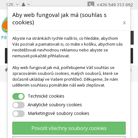
CZK
+420 549 212 092
Aby web fungoval jak má (souhlas s
MŮJ KOŠÍK
cookies)
x
0
Ks /
0 Kč
Abyste na stránkách rychle našli to, co hledáte, abychom
Vás poznali a pamatovali si, co máte v košíku, abychom vás
neobtěžovali nevhodnou reklamou nebo abyste se
KATEGORIE
nemuseli pokaždé přihlašovat.
Aby web fungoval jak má, potřebujeme Váš souhlas se
Balanční Podložky, Točny
Nafukovací Balanční Pomůcky
zpracováním souborů cookies, malých souborů, které se
Aktiva Disk 40 Cm Maxafe - Různé Barvy
dočasně ukládají ve Vašem prohlížeči. Děkujeme, že nám
udělením souhlasu pomáháte náš web zlepšovat.
Technické cookies
Analytické soubory cookies
Marketingové soubory cookies
Povolit všechny soubory cookies