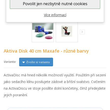
Povolit jen nezbytně nutné cookies
Zobrazit větší
Více informací
Aktiva Disk 40 cm Maxafe - různé barvy
Varianta:
Zvolte si variantu
ActivaDisc má hned několik možností využití. Použitím při sezení
jako sedacího klínu posilujete zádové a břišní svalstvo. Cvičením
na ActivaDiscu ve stoje posílíte dolní končetiny, čímž předejdete
jejich poranění.