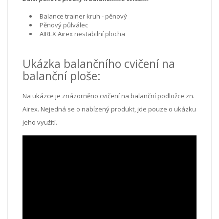
Balance trainer kruh - pěnový
Pěnový půlválec
AIREX Airex nestabilní plocha
Ukázka balančního cvičení na
balanční ploše:
Na ukázce je znázorněno cvičení na balanční podložce zn.
Airex. Nejedná se o nabízený produkt, jde pouze o ukázku
jeho využití.