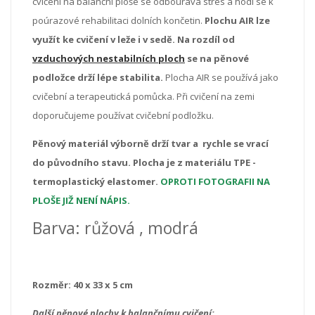
cvičení na balanční ploše se odbourává stres a hodí se k
poúrazové rehabilitaci dolních končetin.
Plochu AIR lze
využít ke cvičení v leže i v sedě. Na rozdíl od
vzduchových nestabilních ploch
se na pěnové
podložce drží lépe stabilita.
Plocha AIR se používá jako
cvičební a terapeutická pomůcka.
Při cvičení na zemi
doporučujeme používat cvičební podložku.
Pěnový materiál výborně drží tvar a rychle se vrací
do původního stavu. Plocha je z materiálu
TPE -
termoplastický elastomer
.
OPROTI FOTOGRAFII NA
PLOŠE JIŽ NENÍ NÁPIS.
Barva: růžová , modrá
Rozměr: 40 x 33 x 5 cm
Další pěnové plochy k balančnímu cvičení: