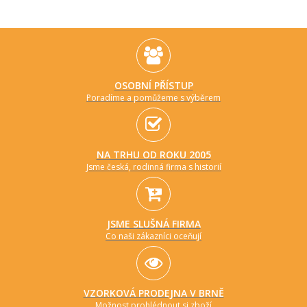
OSOBNÍ PŘÍSTUP
Poradíme a pomůžeme s výběrem
NA TRHU OD ROKU 2005
Jsme česká, rodinná firma s historií
JSME SLUŠNÁ FIRMA
Co naši zákazníci oceňují
VZORKOVÁ PRODEJNA V BRNĚ
Možnost prohlédnout si zboží