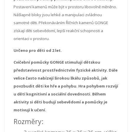
Postavení kamenů může být v prostoru libovolně měněno.
Nášlapné bloky jsou lehké a manipulaci zvládnou
samotné děti. Překonáváním Říčních kamenů GONGE
získají děti sebevědomí, lepší reakční schopnosti a
orientaci v prostoru.
Určeno pro děti od 2 let.
Cvičební pomůcky GONGE stimulují dětskou
představivost prostřednictvím fyzické aktivity.
Dále
velice často nabízejí širokou škálu způsobů, jak
povzbudit děti ke hře a pohybu.
Hra pohybem rozvíjí
u dětí kognitivní a sociální dovednosti.
Během
aktivity si děti budují sebevědomí a pomůcky je
motivují k učení.
Rozměry: