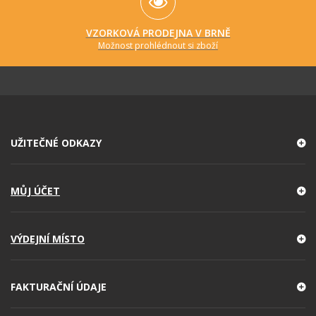
VZORKOVÁ PRODEJNA V BRNĚ
Možnost prohlédnout si zboží
UŽITEČNÉ ODKAZY
MŮJ ÚČET
VÝDEJNÍ MÍSTO
FAKTURAČNÍ ÚDAJE