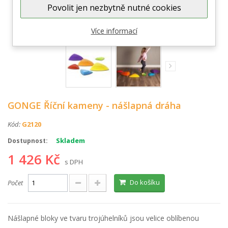
Povolit jen nezbytně nutné cookies
Zobrazit větší
Více informací
GONGE Říční kameny - nášlapná dráha
Kód:
G2120
Skladem
Dostupnost:
1 426 Kč
s DPH
Do košíku
Počet
Nášlapné bloky ve tvaru trojúhelníků jsou velice oblíbenou