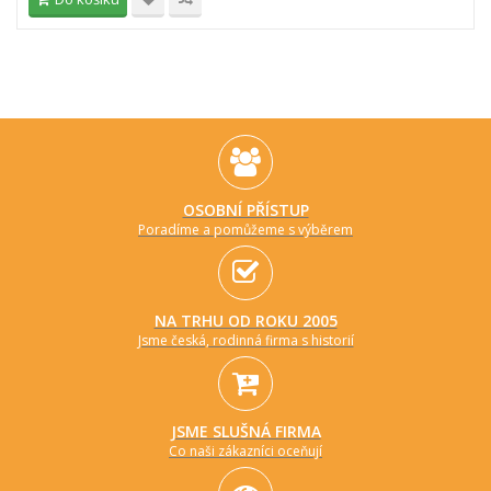
OSOBNÍ PŘÍSTUP
Poradíme a pomůžeme s výběrem
NA TRHU OD ROKU 2005
Jsme česká, rodinná firma s historií
JSME SLUŠNÁ FIRMA
Co naši zákazníci oceňují