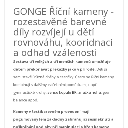
GONGE Říční kameny -
rozestavěné barevné
díly rozvíjejí u dětí
rovnováhu, kooridnaci
a odhad vzálenosti
Sestava tří velkých a tří menších kamenů umožňuje
dětem překonávat překážky jako v přírodě.
Děti si
sami stavějí různé dráhy a cestičky. Často se Říční kameny
kombinují s dalšímy cvičebními pomůckami, např.
gymnastické kruhy,
senso kopule BR
,
značka noha
, geo
balance apod.
Kameny v šestibarevném provedení mají
pogumovaný lem základny zabraňující sesmeknutí a
poškrábání podlahy při manipulaci a hře s kameny.