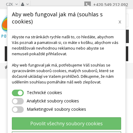
CZK
+420 549 212 092
Aby web fungoval jak má (souhlas s
MŮJ KOŠÍK
cookies)
x
0
Ks /
0 Kč
Abyste na stránkách rychle našli to, co hledáte, abychom
Vás poznali a pamatovali si, co máte v košíku, abychom vás
neobtěžovali nevhodnou reklamou nebo abyste se
KATEGORIE
nemuseli pokaždé přihlašovat.
Aby web fungoval jak má, potřebujeme Váš souhlas se
Dráhy Pro Motoriku
zpracováním souborů cookies, malých souborů, které se
GONGE Říční Kameny - Nášlapná Dráha
dočasně ukládají ve Vašem prohlížeči. Děkujeme, že nám
udělením souhlasu pomáháte náš web zlepšovat.
Technické cookies
Analytické soubory cookies
Marketingové soubory cookies
Povolit všechny soubory cookies