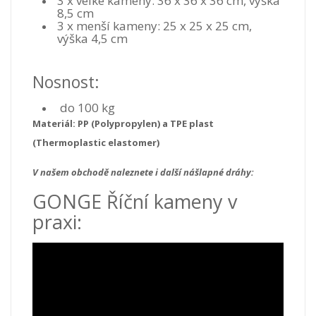
3 x velké kameny: 36 x 36 x 36 cm, výška
8,5 cm
3 x menší kameny: 25 x 25 x 25 cm,
výška 4,5 cm
Nosnost:
do 100 kg
Materiál: PP (
Polypropylen) a TPE plast
(Thermoplastic elastomer)
V našem obchodě naleznete i další nášlapné dráhy:
GONGE Říční kameny v
praxi: