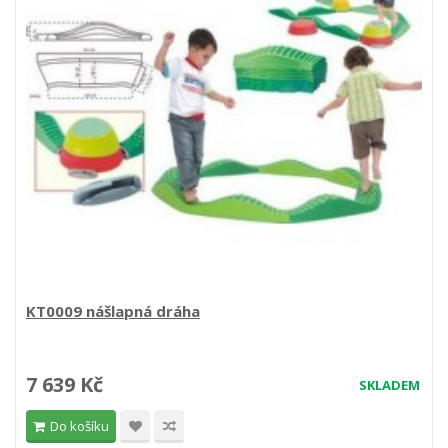
KT0009 nášlapná dráha
7 639 Kč
SKLADEM
Do košíku