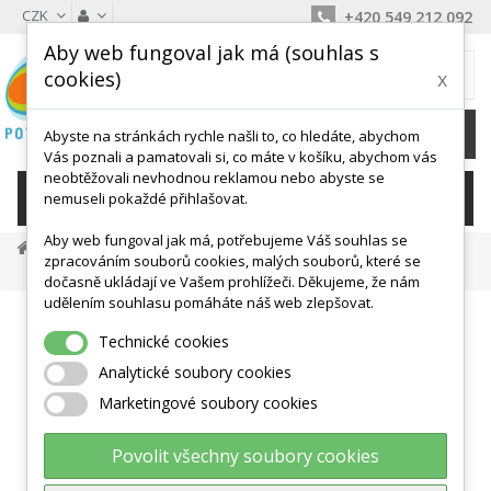
CZK
+420 549 212 092
Aby web fungoval jak má (souhlas s
MŮJ KOŠÍK
cookies)
x
0
Ks /
0 Kč
Abyste na stránkách rychle našli to, co hledáte, abychom
Vás poznali a pamatovali si, co máte v košíku, abychom vás
neobtěžovali nevhodnou reklamou nebo abyste se
KATEGORIE
nemuseli pokaždé přihlašovat.
Aby web fungoval jak má, potřebujeme Váš souhlas se
Překážkové Dráhy
Plastové Sestavy, Aj.
zpracováním souborů cookies, malých souborů, které se
Lávky A Ostrůvky BIG KM2012 Pro Motoriku
dočasně ukládají ve Vašem prohlížeči. Děkujeme, že nám
udělením souhlasu pomáháte náš web zlepšovat.
Technické cookies
Analytické soubory cookies
Marketingové soubory cookies
Povolit všechny soubory cookies