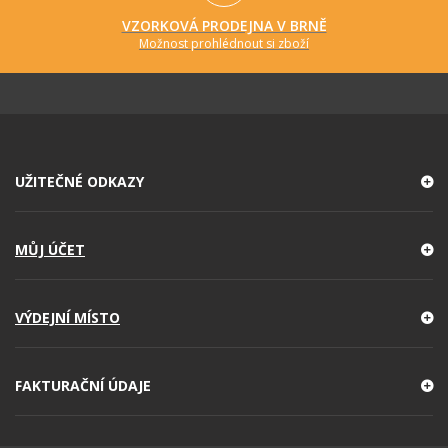
VZORKOVÁ PRODEJNA V BRNĚ
Možnost prohlédnout si zboží
UŽITEČNÉ ODKAZY
MŮJ ÚČET
VÝDEJNÍ MÍSTO
FAKTURAČNÍ ÚDAJE