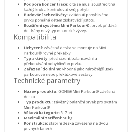
Podpora koncentrace:
dítě se musí soustředit na
každý krok a kontrolovat svůj pohyb.
Budování sebedůvěry:
zvládnutí pohyblivého
prvku pomáhá dětem získat větší jistotu.
Rozšíření systému Mini Parkour®:
prvek přidává
do dráhy nový typ motorické výzvy.
Kompatibilita
Uchycení:
závěsná deska se montuje na Mini
Parkour® rovné překážky.
Typ aktivity:
přecházení, balancování a
překonávání pohyblivého prvku.
Zařazení do dráhy:
vhodné jako náročnější úsek
parkourové nebo překážkové sestavy.
Technické parametry
Název produktu:
GONGE Mini Parkour® závěsná
deska
Typ produktu:
závěsný balanční prvek pro systém
Mini Parkour®
Věková kategorie:
3–7 let
Maximální zatížení:
50 kg
Konstrukce:
stabilní deska zavěšená na dvou
pevných lanech