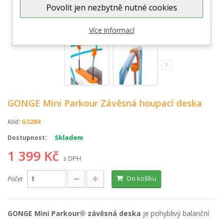
Povolit jen nezbytně nutné cookies
Zobrazit větší
Více informací
GONGE Mini Parkour Závěsná houpací deska
Kód:
G2284
Skladem
Dostupnost:
1 399 Kč
s DPH
Do košíku
Počet
GONGE Mini Parkour® závěsná deska
je pohyblivý balanční