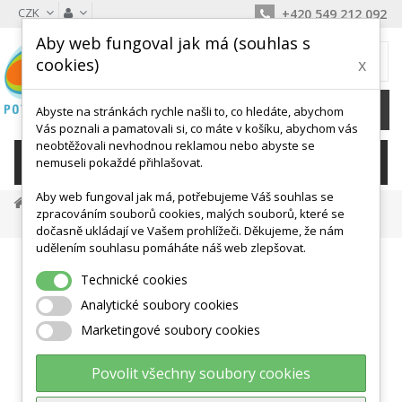
CZK
+420 549 212 092
Aby web fungoval jak má (souhlas s
MŮJ KOŠÍK
cookies)
x
0
Ks /
0 Kč
Abyste na stránkách rychle našli to, co hledáte, abychom
Vás poznali a pamatovali si, co máte v košíku, abychom vás
neobtěžovali nevhodnou reklamou nebo abyste se
KATEGORIE
nemuseli pokaždé přihlašovat.
Aby web fungoval jak má, potřebujeme Váš souhlas se
Překážkové Dráhy
Překážkové Sety
zpracováním souborů cookies, malých souborů, které se
GONGE Mini Parkour Závěsná Houpací Deska
dočasně ukládají ve Vašem prohlížeči. Děkujeme, že nám
udělením souhlasu pomáháte náš web zlepšovat.
Technické cookies
Analytické soubory cookies
Marketingové soubory cookies
Povolit všechny soubory cookies