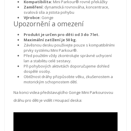
Kompatibilita:
Mini Parkour® rovné překážky
Zaměření:
dynamická rovnováha, koncentrace,
svalová síla a jistota pohybu
Výrobce:
Gonge
Upozornění a omezení
Produkt je určen pro děti od 3 do 7 let.
Maximální zatížení je 50 kg.
Závěsnou desku používejte pouze s kompatibilními
prvky systému Mini Parkour®.
Před použitím vždy zkontrolujte správné uchycení
lan a stabilitu celé sestavy.
Při pohybových aktivitách doporučujeme dohled
dospělé osoby.
Obtížnost dráhy přizpůsobte věku, zkušenostem a
motorickým schopnostem dětí.
Na konci videa představujícího Gonge Mini Parkourovou
dráhu pro děti je vidět i Houpací deska: