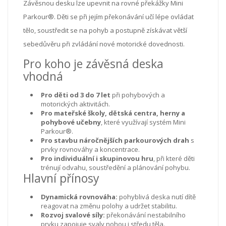
Závěsnou desku lze upevnit na rovné překážky Mini
Parkour®. Děti se při jejím překonávání učí lépe ovládat
tělo, soustředit se na pohyb a postupně získávat větší
sebedůvěru při zvládání nové motorické dovednosti.
Pro koho je závěsná deska
vhodná
Pro děti od 3 do 7 let
při pohybových a
motorických aktivitách.
Pro mateřské školy, dětská centra, herny a
pohybové učebny
, které využívají systém Mini
Parkour®.
Pro stavbu náročnějších parkourových drah
s
prvky rovnováhy a koncentrace.
Pro individuální i skupinovou hru
, při které děti
trénují odvahu, soustředění a plánování pohybu.
Hlavní přínosy
Dynamická rovnováha:
pohyblivá deska nutí dítě
reagovat na změnu polohy a udržet stabilitu.
Rozvoj svalové síly:
překonávání nestabilního
prvku zapojuje svaly nohou i středu těla.