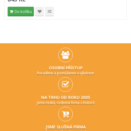
Do košíku
OSOBNÍ PŘÍSTUP
Poradíme a pomůžeme s výběrem
NA TRHU OD ROKU 2005
Jsme česká, rodinná firma s historií
JSME SLUŠNÁ FIRMA