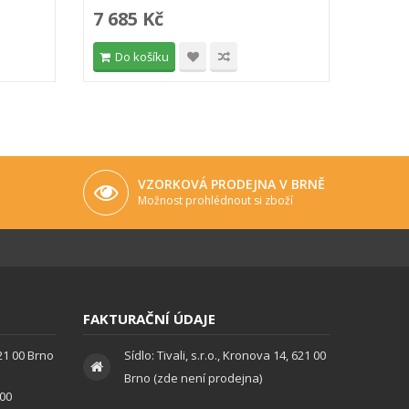
7 685 Kč
608 
Do košíku
Do 
VZORKOVÁ PRODEJNA V BRNĚ
Možnost prohlédnout si zboží
FAKTURAČNÍ ÚDAJE
621 00 Brno
Sídlo: Tivali, s.r.o., Kronova 14, 621 00
Brno (zde není prodejna)
:00