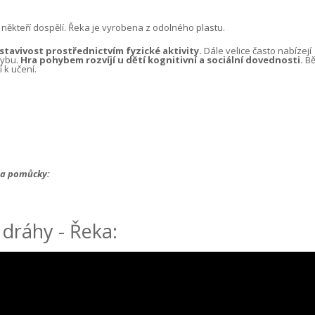
někteří dospělí. Řeka je vyrobena z odolného plastu.
avivost prostřednictvím fyzické aktivity.
Dále velice často nabízejí
hybu.
Hra pohybem rozvíjí u dětí kognitivní a sociální dovednosti.
B
 k učení.
y a pomůcky:
 dráhy - Řeka: