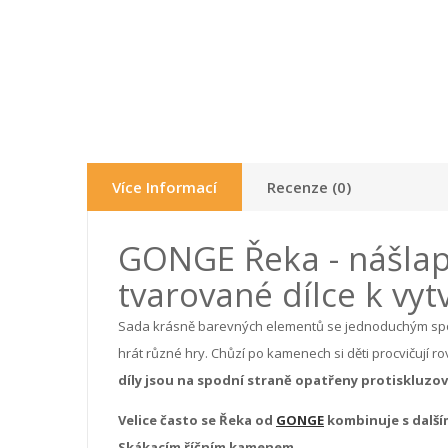
Více Informací
Recenze (0)
GONGE Řeka - nášlap
tvarované dílce k vy
Sada krásně barevných elementů se jednoduchým spoj
hrát různé hry. Chůzí po kamenech si děti procvičují r
díly jsou na spodní straně opatřeny protiskluzo
Velice často se Řeka od
GONGE
kombinuje s dalším
Skákacím říčním kamenem.