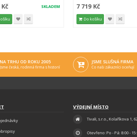
 Kč
7 719 Kč
SKLADEM
košíku
Do košíku
NA TRHU OD ROKU 2005
JSME SLUŠNÁ FIRMA
Jsme česká, rodinná firma s historií
Co naši zákazníci oceňují
ET
VÝDEJNÍ MÍSTO
Tivali, s.r.o., Kolaříkova 1, 
bjednávky
obropisy
Otevřeno: Po - Pá: 8:00 - 15