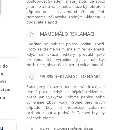
dostupnost Skladem, máte jistotu, že zboží
je přímo u ná na skladě a může být obratem
připraveno k vyzvednutí či odeslání.
Nemateme zákazníka žádným Skladem u
dodavatele apod.
MÁME MÁLO REKLAMACÍ
Snažíme se nabízet pouze kvalitní zboží.
Proto se těšíme velmi malé míře reklamací.
Když se ukáže některý produkt jako
problematický, vyřadíme jej z nabídky.
Nechceme, aby naši zákazníci byli zklamaní.
u do
 a
99.8% REKLAMACÍ UZNÁNO
ářet
Spokojený zákazník není pro nás fráze, ale
zí po
denní praxe. Když se nějaká reklamace
přece jen vyskytne, vrátíme peníze nebo
i a
vyměníme zboží vždy. Kromě ojedinělých
případů, kdy se nepoctivý zákazník
rozhodne lhát a podvádět. Takové hry my
hrát nebudeme.
SVOU CHYBU PŘIZNÁME