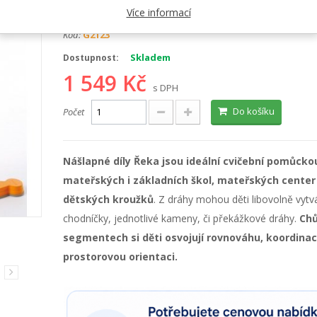
Kategorie:
Dráhy pro motoriku
Více informací
Kód:
G2123
Skladem
Dostupnost:
1 549 Kč
s DPH
Do košíku
Počet
Nášlapné díly Řeka jsou ideální cvičební pomůcko
mateřských i základních škol, mateřských center
dětských kroužků
. Z dráhy mohou děti libovolně vytv
chodníčky, jednotlivé kameny, či překážkové dráhy.
Chů
segmentech si děti osvojují rovnováhu, koordinac
prostorovou orientaci.