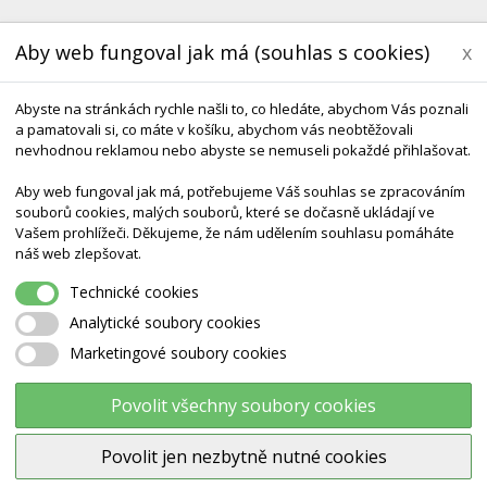
Aby web fungoval jak má (souhlas s cookies)
x
Abyste na stránkách rychle našli to, co hledáte, abychom Vás poznali
a pamatovali si, co máte v košíku, abychom vás neobtěžovali
nevhodnou reklamou nebo abyste se nemuseli pokaždé přihlašovat.
Aby web fungoval jak má, potřebujeme Váš souhlas se zpracováním
souborů cookies, malých souborů, které se dočasně ukládají ve
Vašem prohlížeči. Děkujeme, že nám udělením souhlasu pomáháte
KONTAKT
DODÁNÍ A TERMÍNY CZ & SK
DÁRK
náš web zlepšovat.
Technické cookies
ráha
Analytické soubory cookies
Marketingové soubory cookies
GONGE Řeka - nášlapná dráha
Povolit všechny soubory cookies
Povolit jen nezbytně nutné cookies
Výrobce:
Gonge