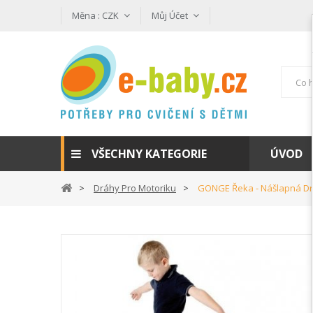
Měna :
CZK
Můj Účet
VŠECHNY KATEGORIE
ÚVOD
Dráhy Pro Motoriku
GONGE Řeka - Nášlapná D