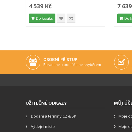
4 539 Kč
7 639
Do košíku
Do 
OSOBNÍ PŘÍSTUP
Poradíme a pomůžeme s výběrem
UŽITEČNÉ ODKAZY
MŮJ ÚČ
Dodání a termíny CZ & SK
Moje o
Výdejní místo
Moje d