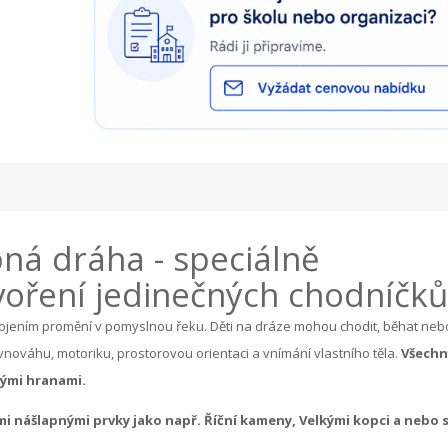
ná dráha - speciálně
tvoření jedinečných chodníčků
ením promění v pomyslnou řeku. Děti na dráze mohou chodit, běhat neb
ovnováhu, motoriku, prostorovou orientaci a vnímání vlastního těla.
Všechn
vými hranami.
i nášlapnými prvky jako např. Říční kameny, Velkými kopci a nebo 