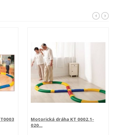
KT0003
Motorická dráha KT 0002.1-
Konek
020...