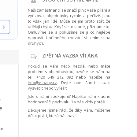
Naši zaměstnanci se snaží plnit Vaše přání a
vyřizovat objednávky rychle a pečlivě. Jsou
to však jen lidé. Může se jim proto stát, že
udělají chybu. Když se to stane, přiznáme to.
Omluvíme se a pokusíme se ji co nejlépe
napravit. Upřímného chování si ceníme i na
druhých.
ZPĚTNÁ VAZBA VÍTÁNA
Pokud se Vám něco nezdá, nebo máte
problém s objednávkou, ozvěte se nám na
tel:
+420 549 212 092
nebo napište na
info@e-baby.cz
. Dejte nám šanci situaci
vysvětlit nebo vyřešit.
Jste s námi spokojení? Napište nám kladné
o
hodnocení či pochvalu. Ta nás vždy potěší.
y
Děkujeme, jsme rádi, že díky Vám, můžeme
dělat práci, která nás baví.
se