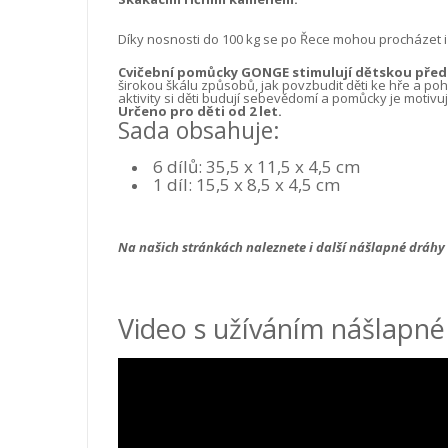
Díky nosnosti do 100 kg se po Řece mohou procházet i 
Cvičební pomůcky GONGE stimulují dětskou předst
širokou škálu způsobů, jak povzbudit děti ke hře a po
aktivity si děti budují sebevědomí a pomůcky je motivují
Určeno pro děti od 2 let.
Sada obsahuje:
6 dílů: 35,5 x 11,5 x 4,5 cm
1 díl: 15,5 x 8,5 x 4,5 cm
Na našich stránkách naleznete i další nášlapné dráh
Video s užíváním nášlapné