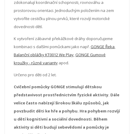
zdokonalují koordinační schopnosti, rovnováhu a
prostorovou orientaci. Jednoduchým položením na zem
vytvoříte cestičku plnou prvků, které rozvíjí motorické
dovednosti dětí.
K vytvoření zábavné překážkové dráhy doporučujeme
kombinaci s dalšími pomůckami jako např.
GONGE Řeka
,
Balanční obláčky KT0012 We Play
,
GONGE Gumové
kroužky - různé varianty
apod.
Určeno pro děti od 2 let.
Cvičební pomůcky GONGE stimulují dětskou
představivost prostřednictvím fyzické aktivity.
Dále
velice často nabízejí širokou škálu způsobů, jak
povzbudit děti ke hře a pohybu.
Hra pohybem rozvíjí
u dětí kognitivní a sociální dovednosti.
Během
aktivity si děti budují sebevědomí a pomůcky je