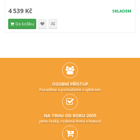
4 539 Kč
SKLADEM
Do košíku
OSOBNÍ PŘÍSTUP
Poradíme a pomůžeme s výběrem
NA TRHU OD ROKU 2005
Jsme česká, rodinná firma s historií