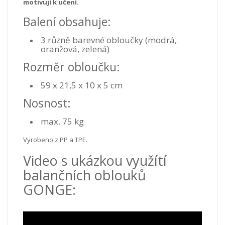
motivují k učení.
Balení obsahuje:
3 různě barevné obloučky (modrá,
oranžová, zelená)
Rozměr obloučku:
59 x 21,5 x 10 x 5 cm
Nosnost:
max. 75 kg
Vyrobeno z PP a TPE.
Video s ukázkou využítí
balančních oblouků
GONGE: