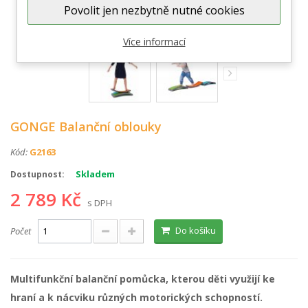
Zobrazit větší
Povolit jen nezbytně nutné cookies
Více informací
GONGE Balanční oblouky
Kód:
G2163
Skladem
Dostupnost:
2 789 Kč
s DPH
Do košíku
Počet
Multifunkční balanční pomůcka, kterou děti využijí ke
hraní a k nácviku různých motorických schopností.