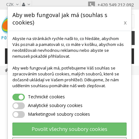
CZK
+420 549 212 092
Aby web fungoval jak má (souhlas s
MŮJ KOŠÍK
cookies)
x
0
Ks /
0 Kč
Abyste na stránkách rychle našli to, co hledáte, abychom
Vás poznali a pamatovali si, co máte v košíku, abychom vás
neobtěžovali nevhodnou reklamou nebo abyste se
KATEGORIE
nemuseli pokaždé přihlašovat.
Aby web fungoval jak má, potřebujeme Váš souhlas se
Dráhy Pro Motoriku
GONGE Balanční Oblouky
zpracováním souborů cookies, malých souborů, které se
dočasně ukládají ve Vašem prohlížeči. Děkujeme, že nám
udělením souhlasu pomáháte náš web zlepšovat.
Technické cookies
Analytické soubory cookies
Marketingové soubory cookies
Povolit všechny soubory cookies