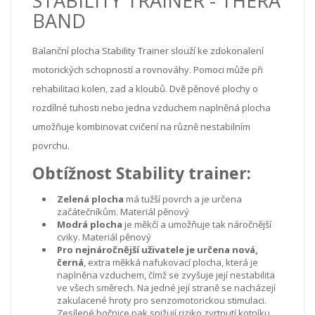
STABILITY TRAINER - THERA
BAND
Balanční plocha Stability Trainer slouží ke zdokonalení
motorických schopností a rovnováhy. Pomoci může při
rehabilitaci kolen, zad a kloubů. Dvě pěnové plochy o
rozdílné tuhosti nebo jedna vzduchem naplněná plocha
umožňuje kombinovat cvičení na různě nestabilním
povrchu.
Obtížnost Stability trainer:
Zelená plocha
má tužší povrch a je určena
začátečníkům. Materiál pěnový
Modrá plocha
je měkčí a umožňuje tak náročnější
cviky. Materiál pěnový
Pro nejnáročnější uživatele je určena nová,
černá
, extra měkká nafukovací plocha, která je
naplněna vzduchem, čímž se zvyšuje její nestabilita
ve všech směrech. Na jedné její straně se nacházejí
zakulacené hroty pro senzomotorickou stimulaci.
Zesílené bočnice pak snižují riziko zvrtnutí kotníku