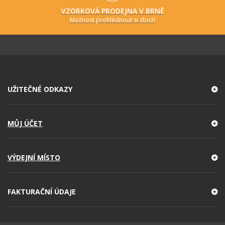
VZORKOVÁ PRODEJNA V BRNĚ
Možnost prohlédnout si zboží
UŽITEČNÉ ODKAZY
MŮJ ÚČET
VÝDEJNÍ MÍSTO
FAKTURAČNÍ ÚDAJE