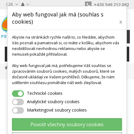
CZK
+420 549 212 092
Aby web fungoval jak má (souhlas s
MŮJ KOŠÍK
cookies)
x
0
Ks /
0 Kč
Abyste na stránkách rychle našli to, co hledáte, abychom
Vás poznali a pamatovali si, co máte v košíku, abychom vás
neobtěžovali nevhodnou reklamou nebo abyste se
KATEGORIE
nemuseli pokaždé přihlašovat.
Aby web fungoval jak má, potřebujeme Váš souhlas se
Balanční Podložky, Točny
Ostatní Balanční Podložky
zpracováním souborů cookies, malých souborů, které se
THERA-BAND Stability Trainer - Tři Obtížnosti
dočasně ukládají ve Vašem prohlížeči. Děkujeme, že nám
udělením souhlasu pomáháte náš web zlepšovat.
Technické cookies
Analytické soubory cookies
Marketingové soubory cookies
Povolit všechny soubory cookies