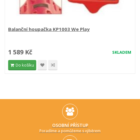
Balanční houpačka KP1003 We Play
1 589 Kč
SKLADEM
Do košíku
OSOBNÍ PŘÍSTUP
Poradíme a pomůžeme s výběrem