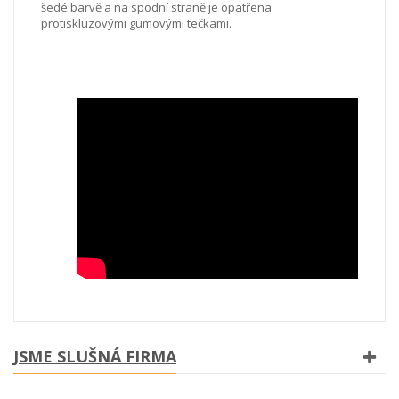
šedé barvě a na spodní straně je opatřena
protiskluzovými gumovými tečkami.
JSME SLUŠNÁ FIRMA