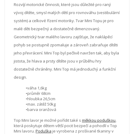
Rozvíjí motorické činnosti, které jsou důležité pro raný
vývoj dítěte, smysl malých dětí pro rovnováhu (vestibulární
systém) a celkové řízení motoriky. Tvar Mini Topu je pro
malé děti bezpečný a dostatečně dimenzovaný.
Geometrický tvar malého lavoru zajišťuje, že naklápěcí
pohyb se postupně zpomaluje a zároveň zabraňuje dítěti
jeho převrácení. Mini Top byl pečlivě navržen tak, aby byla
jistota, že hlava a prsty dítěte jsou v průběhu hry
dostatečně chráněny. Mini Top má jednoduchý a funkční
design.
•váha 1,6kg
•průměr 68cm
•hloubka 26,5cm
•max. zátěž 50kg
•barva oranžová
Top Mini lavor je možné pořídit také s
měkkou poduškou
,
která poskytuje dětem větší pocit bezpečí a pohodlí v Top
Mini lavoru.
Poduška
je vyrobena z prošívané tkaniny v