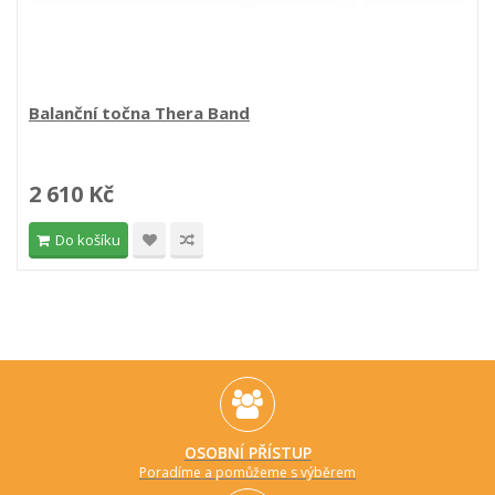
Balanční točna Thera Band
2 610 Kč
Do košíku
OSOBNÍ PŘÍSTUP
Poradíme a pomůžeme s výběrem