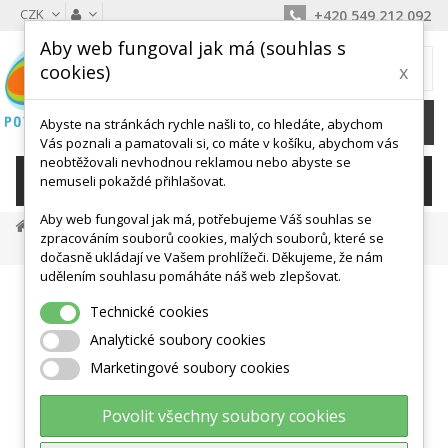
CZK
+420 549 212 092
Aby web fungoval jak má (souhlas s
MŮJ KOŠÍK
cookies)
x
0
Ks /
0 Kč
Abyste na stránkách rychle našli to, co hledáte, abychom
Vás poznali a pamatovali si, co máte v košíku, abychom vás
neobtěžovali nevhodnou reklamou nebo abyste se
KATEGORIE
nemuseli pokaždé přihlašovat.
Aby web fungoval jak má, potřebujeme Váš souhlas se
Balanční Podložky, Točny
Ostatní Balanční Podložky
zpracováním souborů cookies, malých souborů, které se
Tai-Chi Nestabilní Plocha - Dvě Velikosti
dočasně ukládají ve Vašem prohlížeči. Děkujeme, že nám
udělením souhlasu pomáháte náš web zlepšovat.
Technické cookies
Analytické soubory cookies
Marketingové soubory cookies
Povolit všechny soubory cookies