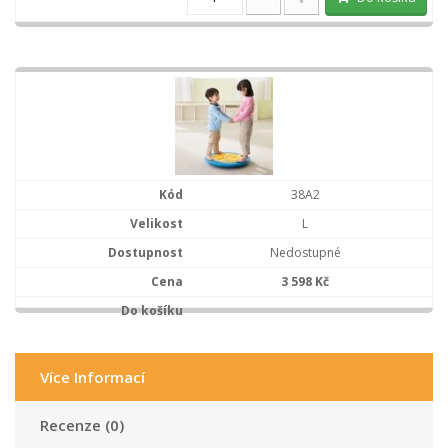
38A2
L
Nedostupné
3 598 Kč
Více Informací
Recenze (0)