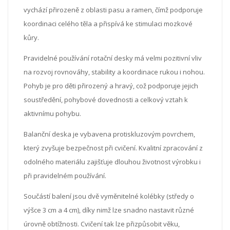
vychází přirozeně z oblasti pasu a ramen, čímž podporuje
koordinaci celého těla a přispívá ke stimulaci mozkové
kůry.
Pravidelné používání rotační desky má velmi pozitivní vliv
na rozvoj rovnováhy, stability a koordinace rukou i nohou.
Pohyb je pro děti přirozený a hravý, což podporuje jejich
soustředění, pohybové dovednosti a celkový vztah k
aktivnímu pohybu.
Balanční deska je vybavena protiskluzovým povrchem,
který zvyšuje bezpečnost při cvičení. Kvalitní zpracování z
odolného materiálu zajišťuje dlouhou životnost výrobku i
při pravidelném používání.
Součástí balení jsou dvě vyměnitelné kolébky (středy o
výšce 3 cm a 4 cm), díky nimž lze snadno nastavit různé
úrovně obtížnosti. Cvičení tak lze přizpůsobit věku,