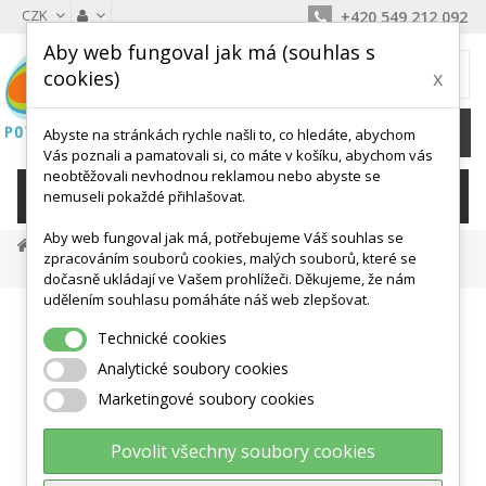
CZK
+420 549 212 092
Aby web fungoval jak má (souhlas s
MŮJ KOŠÍK
cookies)
x
0
Ks /
0 Kč
Abyste na stránkách rychle našli to, co hledáte, abychom
Vás poznali a pamatovali si, co máte v košíku, abychom vás
neobtěžovali nevhodnou reklamou nebo abyste se
KATEGORIE
nemuseli pokaždé přihlašovat.
Aby web fungoval jak má, potřebujeme Váš souhlas se
Balanční Podložky, Točny
Ostatní Balanční Podložky
zpracováním souborů cookies, malých souborů, které se
Rotační Deska KP2002 L Nestabilní Plocha
dočasně ukládají ve Vašem prohlížeči. Děkujeme, že nám
udělením souhlasu pomáháte náš web zlepšovat.
Technické cookies
Analytické soubory cookies
Marketingové soubory cookies
Povolit všechny soubory cookies