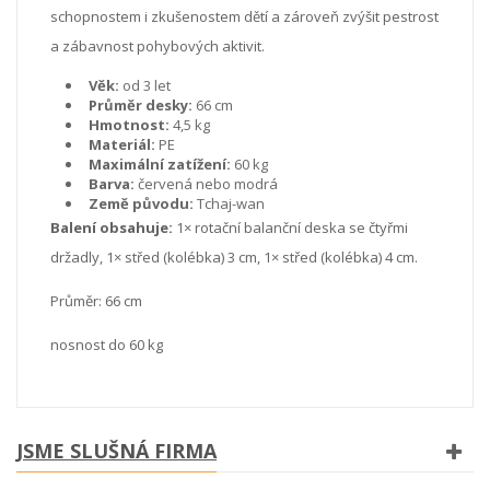
schopnostem i zkušenostem dětí a zároveň zvýšit pestrost
a zábavnost pohybových aktivit.
Věk:
od 3 let
Průměr desky:
66 cm
Hmotnost:
4,5 kg
Materiál:
PE
Maximální zatížení:
60 kg
Barva:
červená nebo modrá
Země původu:
Tchaj-wan
Balení obsahuje:
1× rotační balanční deska se čtyřmi
držadly, 1× střed (kolébka) 3 cm, 1× střed (kolébka) 4 cm.
Průměr: 66 cm
nosnost do 60 kg
JSME SLUŠNÁ FIRMA