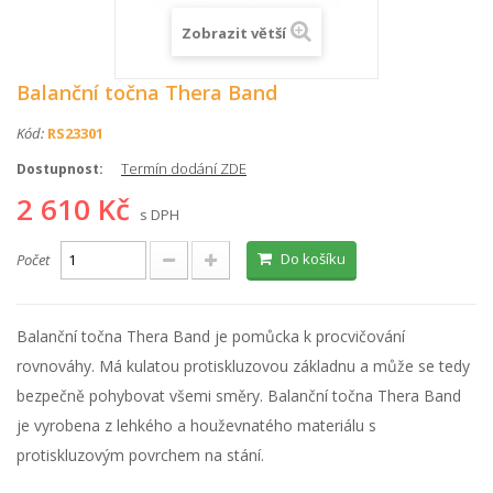
Zobrazit větší
Balanční točna Thera Band
Kód:
RS23301
Termín dodání ZDE
Dostupnost:
2 610 Kč
s DPH
Do košíku
Počet
Balanční točna Thera Band je pomůcka k procvičování
rovnováhy. Má kulatou protiskluzovou základnu a může se tedy
bezpečně pohybovat všemi směry. Balanční točna Thera Band
je vyrobena z lehkého a houževnatého materiálu s
protiskluzovým povrchem na stání.