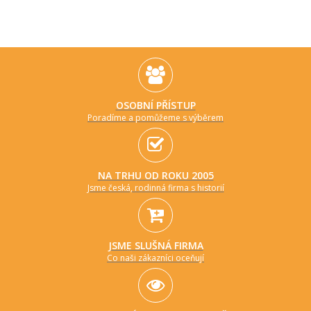
OSOBNÍ PŘÍSTUP
Poradíme a pomůžeme s výběrem
NA TRHU OD ROKU 2005
Jsme česká, rodinná firma s historií
JSME SLUŠNÁ FIRMA
Co naši zákazníci oceňují