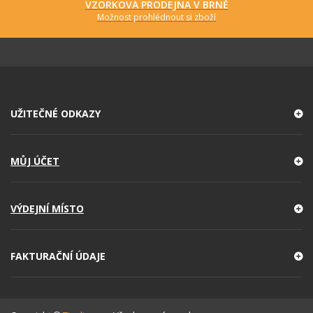
VZORKOVÁ PRODEJNA V BRNĚ
Možnost prohlédnout si zboží
UŽITEČNÉ ODKAZY
MŮJ ÚČET
VÝDEJNÍ MÍSTO
FAKTURAČNÍ ÚDAJE