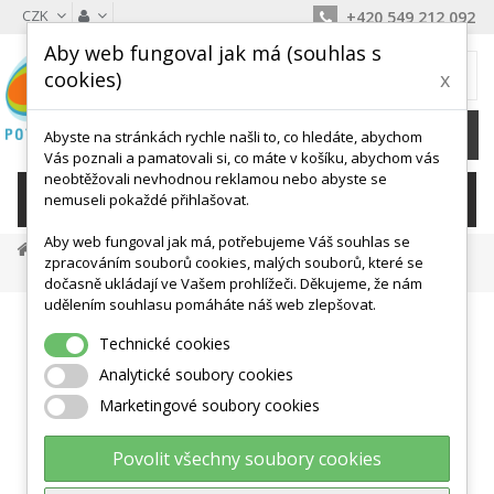
CZK
+420 549 212 092
Aby web fungoval jak má (souhlas s
MŮJ KOŠÍK
cookies)
x
0
Ks /
0 Kč
Abyste na stránkách rychle našli to, co hledáte, abychom
Vás poznali a pamatovali si, co máte v košíku, abychom vás
neobtěžovali nevhodnou reklamou nebo abyste se
KATEGORIE
nemuseli pokaždé přihlašovat.
Aby web fungoval jak má, potřebujeme Váš souhlas se
Masáž A Antistress
Relax A Antistress
zpracováním souborů cookies, malých souborů, které se
GONGE SWNX® Houpačka Pod Lavici Pro Neklidné Nohy
dočasně ukládají ve Vašem prohlížeči. Děkujeme, že nám
udělením souhlasu pomáháte náš web zlepšovat.
Technické cookies
Analytické soubory cookies
Marketingové soubory cookies
Povolit všechny soubory cookies