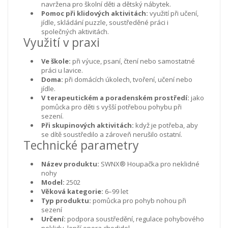
navržena pro školní děti a dětský nábytek.
Pomoc při klidových aktivitách:
využití při učení,
jídle, skládání puzzle, soustředěné práci i
společných aktivitách.
Využití v praxi
Ve škole:
při výuce, psaní, čtení nebo samostatné
práci u lavice.
Doma:
při domácích úkolech, tvoření, učení nebo
jídle.
V terapeutickém a poradenském prostředí:
jako
pomůcka pro děti s vyšší potřebou pohybu při
sezení.
Při skupinových aktivitách:
když je potřeba, aby
se dítě soustředilo a zároveň nerušilo ostatní.
Technické parametry
Název produktu:
SWNX® Houpačka pro neklidné
nohy
Model:
2502
Věková kategorie:
6–99 let
Typ produktu:
pomůcka pro pohyb nohou při
sezení
Určení:
podpora soustředění, regulace pohybového
neklidu, lepší opora chodidel