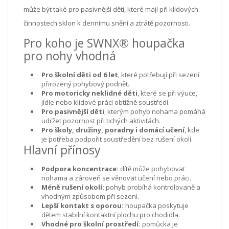
může být také pro pasivnější děti, které mají při klidových
činnostech sklon k dennímu snění a ztrátě pozornosti.
Pro koho je SWNX® houpačka
pro nohy vhodná
Pro školní děti od 6 let
, které potřebují při sezení
přirozený pohybový podnět.
Pro motoricky neklidné děti
, které se při výuce,
jídle nebo klidové práci obtížně soustředí.
Pro pasivnější děti
, kterým pohyb nohama pomáhá
udržet pozornost při tichých aktivitách.
Pro školy, družiny, poradny i domácí učení
, kde
je potřeba podpořit soustředění bez rušení okolí.
Hlavní přínosy
Podpora koncentrace:
dítě může pohybovat
nohama a zároveň se věnovat učení nebo práci.
Méně rušení okolí:
pohyb probíhá kontrolovaně a
vhodným způsobem při sezení.
Lepší kontakt s oporou:
houpačka poskytuje
dětem stabilní kontaktní plochu pro chodidla.
Vhodné pro školní prostředí:
pomůcka je