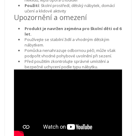
Použití:
školní prostředí, dětský nábytek, domácí
učení a klidové aktivity
Upozornění a omezení
Produkt je navržen zejména pro školní děti od 6
let.
Používejte se stabilní židlí a vhodným dětským
nábytkem.
Pomůcka nenahrazuje odbornou péči, může však
podpořit vhodné pohybové uvolnění při sezení.
Před použitím zkontrolujte správné umístění a
bezpečné uchycení podle typu nábytku.