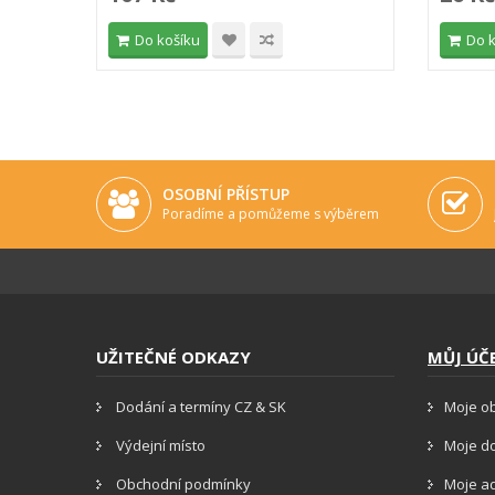
Do košíku
Do 
OSOBNÍ PŘÍSTUP
Poradíme a pomůžeme s výběrem
UŽITEČNÉ ODKAZY
MŮJ ÚČ
Dodání a termíny CZ & SK
Moje o
Výdejní místo
Moje d
Obchodní podmínky
Moje a