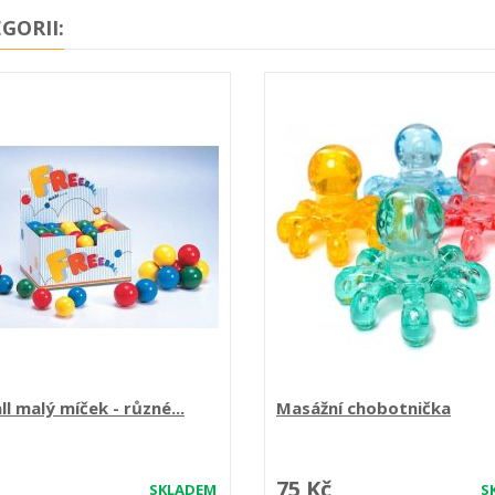
GORII:
ll malý míček - různé...
Masážní chobotnička
75 Kč
SKLADEM
S