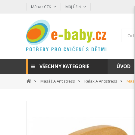
Měna :
CZK
Můj Účet
VŠECHNY KATEGORIE
ÚVOD
Masáž A Antistress
Relax A Antistress
Masá