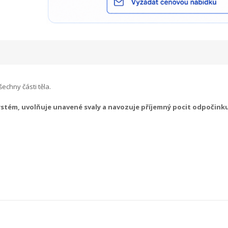
echny části těla.
ystém, uvolňuje unavené svaly a navozuje příjemný pocit odpočink