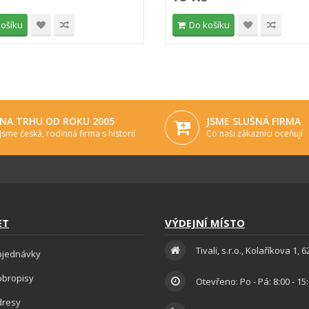
košíku
Do košíku
NA TRHU OD ROKU 2005
JSME SLUŠNÁ FIRMA
Jsme česká, rodinná firma s historií
Co naši zákazníci oceňují
ET
VÝDEJNÍ MÍSTO
Tivali, s.r.o., Kolaříkova 1, 
bjednávky
obropisy
Otevřeno: Po - Pá: 8:00 - 15
dresy