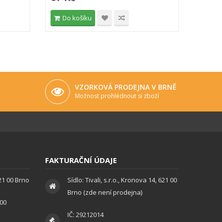
Do košíku
Do 
VZORKOVÁ PRODEJNA V BRNĚ
Možnost prohlédnout si zboží
FAKTURAČNÍ ÚDAJE
621 00 Brno
Sídlo: Tivali, s.r.o., Kronova 14, 621 00
Brno (zde není prodejna)
:00
IČ: 29212014