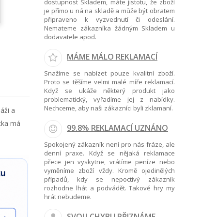
dostupnost Skladem, máte jistotu, že zboží
je přímo u ná na skladě a může být obratem
připraveno k vyzvednutí či odeslání.
Nemateme zákazníka žádným Skladem u
dodavatele apod.
MÁME MÁLO REKLAMACÍ
Snažíme se nabízet pouze kvalitní zboží.
Proto se těšíme velmi malé míře reklamací.
Když se ukáže některý produkt jako
problematický, vyřadíme jej z nabídky.
Nechceme, aby naši zákazníci byli zklamaní.
áži a
ůcka má
99.8% REKLAMACÍ UZNÁNO
Spokojený zákazník není pro nás fráze, ale
denní praxe. Když se nějaká reklamace
přece jen vyskytne, vrátíme peníze nebo
vyměníme zboží vždy. Kromě ojedinělých
případů, kdy se nepoctivý zákazník
rozhodne lhát a podvádět. Takové hry my
hrát nebudeme.
SVOU CHYBU PŘIZNÁME