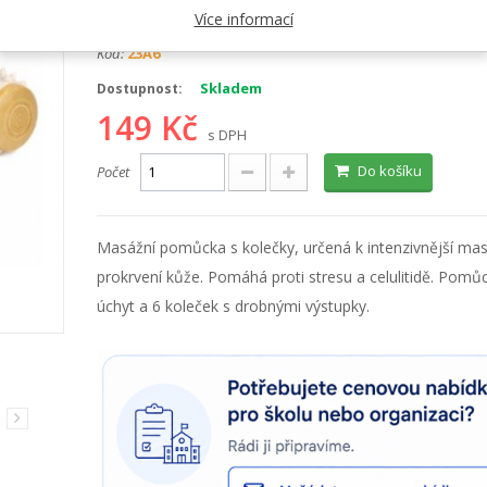
Kategorie:
Relax a antistress
Více informací
Kód:
23A6
Skladem
Dostupnost:
149 Kč
s DPH
Do košíku
Počet
Masážní pomůcka s kolečky, určená k intenzivnější mas
prokrvení kůže. Pomáhá proti stresu a celulitidě. Pom
úchyt a 6 koleček s drobnými výstupky.