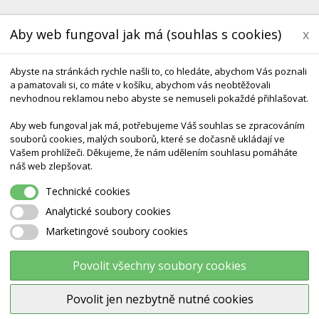
Aby web fungoval jak má (souhlas s cookies)
x
Abyste na stránkách rychle našli to, co hledáte, abychom Vás poznali
a pamatovali si, co máte v košíku, abychom vás neobtěžovali
nevhodnou reklamou nebo abyste se nemuseli pokaždé přihlašovat.
Aby web fungoval jak má, potřebujeme Váš souhlas se zpracováním
souborů cookies, malých souborů, které se dočasně ukládají ve
Vašem prohlížeči. Děkujeme, že nám udělením souhlasu pomáháte
KONTAKT
DODÁNÍ A TERMÍNY CZ & SK
DÁRK
náš web zlepšovat.
Technické cookies
žní Lunochod Dřevěný
Analytické soubory cookies
Marketingové soubory cookies
Masážní Lunochod dřevěný
Povolit všechny soubory cookies
Povolit jen nezbytně nutné cookies
Výrobce:
Ostatní výrobci