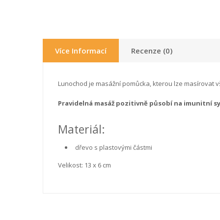
Více Informací
Recenze (0)
Lunochod je masážní pomůcka, kterou lze masírovat vš
Pravidelná masáž pozitivně působí na imunitní s
Materiál:
dřevo s plastovými částmi
Velikost: 13 x 6 cm