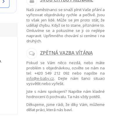
Naši zaměstnanci se snaží plnit Vaše přání a
vyřizovat objednávky rychle a pečlivě. Jsou
to však jen lidé. Může se jim proto stát, že
udělají chybu. Když se to stane, přiznáme to.
Omluvíme se a pokusíme se ji co nejlépe
napravit. Upřímného chování si ceníme i na
druhých.
ZPĚTNÁ VAZBA VÍTÁNA
u.
Pokud se Vám něco nezdá, nebo máte
problém s objednávkou, ozvěte se nám na
tel:
+420 549 212 092
nebo napište na
info@e-baby.cz
. Dejte nám šanci situaci
vysvětlit nebo vyřešit.
Jste s námi spokojení? Napište nám kladné
hodnocení či pochvalu. Ta nás vždy potěší.
Děkujeme, jsme rádi, že díky Vám, můžeme
dělat práci, která nás baví.