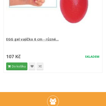
EGG gel vajíčko 6 cm - různé...
107 Kč
SKLADEM
Do košíku