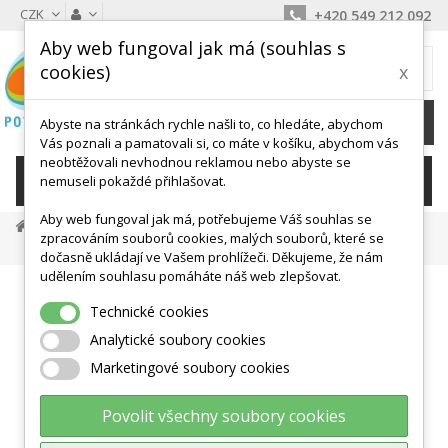
CZK
+420 549 212 092
Aby web fungoval jak má (souhlas s
MŮJ KOŠÍK
cookies)
x
0
Ks /
0 Kč
Abyste na stránkách rychle našli to, co hledáte, abychom
Vás poznali a pamatovali si, co máte v košíku, abychom vás
neobtěžovali nevhodnou reklamou nebo abyste se
KATEGORIE
nemuseli pokaždé přihlašovat.
Aby web fungoval jak má, potřebujeme Váš souhlas se
Masáž A Antistress
Relax A Antistress
zpracováním souborů cookies, malých souborů, které se
Sensyball 28 Cm
dočasně ukládají ve Vašem prohlížeči. Děkujeme, že nám
udělením souhlasu pomáháte náš web zlepšovat.
Technické cookies
Analytické soubory cookies
Marketingové soubory cookies
Povolit všechny soubory cookies