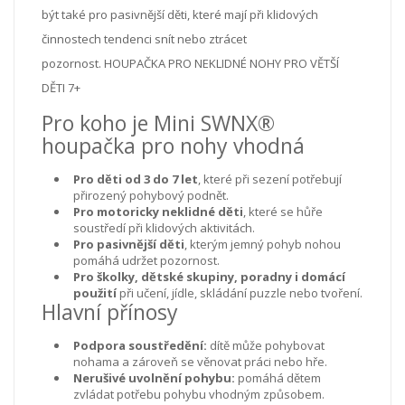
být také pro pasivnější děti, které mají při klidových
činnostech tendenci snít nebo ztrácet
pozornost. HOUPAČKA PRO NEKLIDNÉ NOHY PRO VĚTŠÍ
DĚTI 7+
Pro koho je Mini SWNX®
houpačka pro nohy vhodná
Pro děti od 3 do 7 let
, které při sezení potřebují
přirozený pohybový podnět.
Pro motoricky neklidné děti
, které se hůře
soustředí při klidových aktivitách.
Pro pasivnější děti
, kterým jemný pohyb nohou
pomáhá udržet pozornost.
Pro školky, dětské skupiny, poradny i domácí
použití
při učení, jídle, skládání puzzle nebo tvoření.
Hlavní přínosy
Podpora soustředění:
dítě může pohybovat
nohama a zároveň se věnovat práci nebo hře.
Nerušivé uvolnění pohybu:
pomáhá dětem
zvládat potřebu pohybu vhodným způsobem.