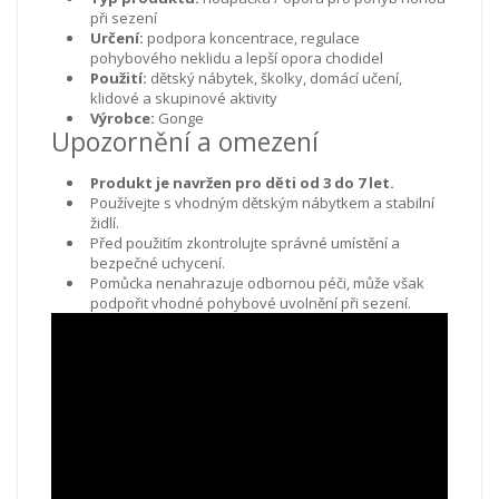
při sezení
Určení:
podpora koncentrace, regulace
pohybového neklidu a lepší opora chodidel
Použití:
dětský nábytek, školky, domácí učení,
klidové a skupinové aktivity
Výrobce:
Gonge
Upozornění a omezení
Produkt je navržen pro děti od 3 do 7 let.
Používejte s vhodným dětským nábytkem a stabilní
židlí.
Před použitím zkontrolujte správné umístění a
bezpečné uchycení.
Pomůcka nenahrazuje odbornou péči, může však
podpořit vhodné pohybové uvolnění při sezení.