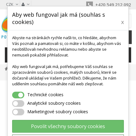
CZK
+420 549 212 092
Aby web fungoval jak má (souhlas s
MŮJ KOŠÍK
cookies)
x
0
Ks /
0 Kč
Abyste na stránkách rychle našli to, co hledáte, abychom
Vás poznali a pamatovali si, co máte v košíku, abychom vás
neobtěžovali nevhodnou reklamou nebo abyste se
KATEGORIE
nemuseli pokaždé přihlašovat.
Aby web fungoval jak má, potřebujeme Váš souhlas se
Masáž A Antistress
Relax A Antistress
zpracováním souborů cookies, malých souborů, které se
GONGE MINI SWNX Houpačka Pro Neklidné Nohy 3-7 Let
dočasně ukládají ve Vašem prohlížeči. Děkujeme, že nám
udělením souhlasu pomáháte náš web zlepšovat.
Technické cookies
Analytické soubory cookies
Marketingové soubory cookies
Povolit všechny soubory cookies