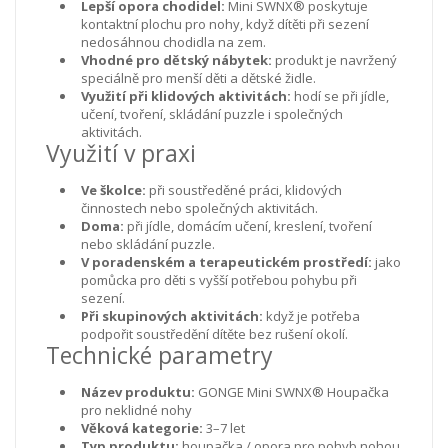
Lepší opora chodidel:
Mini SWNX® poskytuje
kontaktní plochu pro nohy, když dítěti při sezení
nedosáhnou chodidla na zem.
Vhodné pro dětský nábytek:
produkt je navržený
speciálně pro menší děti a dětské židle.
Využití při klidových aktivitách:
hodí se při jídle,
učení, tvoření, skládání puzzle i společných
aktivitách.
Využití v praxi
Ve školce:
při soustředěné práci, klidových
činnostech nebo společných aktivitách.
Doma:
při jídle, domácím učení, kreslení, tvoření
nebo skládání puzzle.
V poradenském a terapeutickém prostředí:
jako
pomůcka pro děti s vyšší potřebou pohybu při
sezení.
Při skupinových aktivitách:
když je potřeba
podpořit soustředění dítěte bez rušení okolí.
Technické parametry
Název produktu:
GONGE Mini SWNX® Houpačka
pro neklidné nohy
Věková kategorie:
3–7 let
Typ produktu:
houpačka / opora pro pohyb nohou