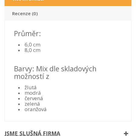
Recenze (0)
Průměr:
6,0 cm
8,0 cm
Barvy: Mix dle skladových
možností z
žlutá
modrá
červená
zelená
oranžová
JSME SLUŠNÁ FIRMA