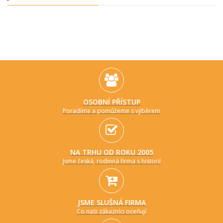
OSOBNÍ PŘÍSTUP
Poradíme a pomůžeme s výběrem
NA TRHU OD ROKU 2005
Jsme česká, rodinná firma s historií
JSME SLUŠNÁ FIRMA
Co naši zákazníci oceňují