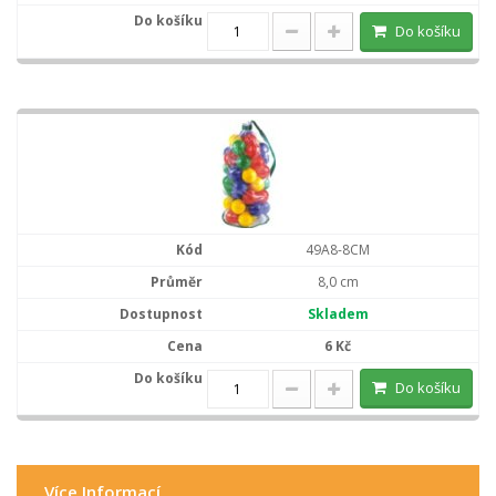
Do košíku
49A8-8CM
8,0 cm
Skladem
6 Kč
Do košíku
Více Informací