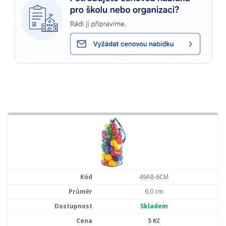
49A8-6CM
6,0 cm
Skladem
5 Kč