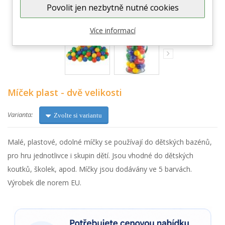
Zobrazit větší
Povolit jen nezbytně nutné cookies
Více informací
Míček plast - dvě velikosti
Varianta:
Zvolte si variantu
Malé, plastové, odolné míčky se používají do dětských bazénů,
pro hru jednotlivce i skupin dětí. Jsou vhodné do dětských
koutků, školek, apod. Míčky jsou dodávány ve 5 barvách.
Výrobek dle norem EU.