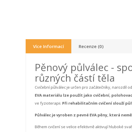
Více Informací
Recenze (0)
Pěnový půlválec - sp
různých částí těla
Cvičební půlválec je určen pro začátečníky, narozdíl o
EVA materiálu lze použít jako cvičební, polohovac
ve fyzioterapii.
Při rehabilitačním cvičení slouží p
Půlválec je vyroben z pevné EVA pěny, která nem
Během cvičení se velice efektivně aktivují hluboké sval