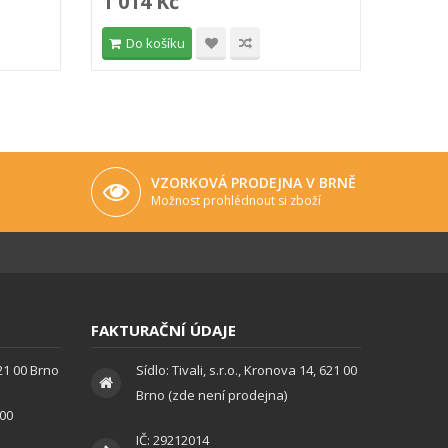
1 014 Kč
723 
Do košíku
Do 
VZORKOVÁ PRODEJNA V BRNĚ
Možnost prohlédnout si zboží
FAKTURAČNÍ ÚDAJE
621 00 Brno
Sídlo: Tivali, s.r.o., Kronova 14, 621 00
Brno (zde není prodejna)
:00
IČ: 29212014