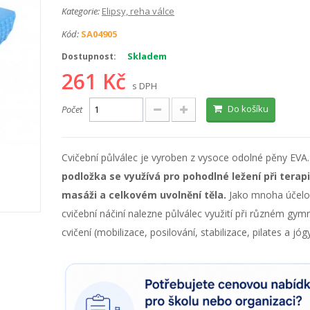
Kategorie:
Elipsy, reha válce
Kód:
SA04905
Skladem
Dostupnost:
261 Kč
s DPH
Do košíku
Počet
Cvičební půlválec je vyroben z vysoce odolné pěny EVA
podložka se využívá pro pohodlné ležení při terapi
masáži a celkovém uvolnění těla.
Jako mnoha účelo
cvičební náčiní nalezne půlválec využití při různém gy
cvičení (mobilizace, posilování, stabilizace, pilates a jógy