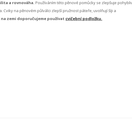
ilita a rovnováha.
Používáním této pěnové pomůcky se zlepšuje pohybli
. Cviky na pěnovém půlválci zlepší pružnost páteře, uvolňují šíji a
ní na zemi doporučujeme používat
cvičební podložku.