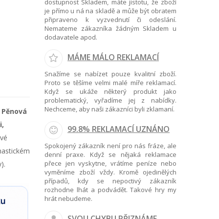
dostupnost Skladem, máte jistotu, že zboží
je přímo u ná na skladě a může být obratem
připraveno k vyzvednutí či odeslání.
Nemateme zákazníka žádným Skladem u
dodavatele apod.
MÁME MÁLO REKLAMACÍ
Snažíme se nabízet pouze kvalitní zboží.
Proto se těšíme velmi malé míře reklamací.
Když se ukáže některý produkt jako
problematický, vyřadíme jej z nabídky.
Nechceme, aby naši zákazníci byli zklamaní.
.
Pěnová
i,
99.8% REKLAMACÍ UZNÁNO
vé
Spokojený zákazník není pro nás fráze, ale
mnastickém
denní praxe. Když se nějaká reklamace
přece jen vyskytne, vrátíme peníze nebo
).
vyměníme zboží vždy. Kromě ojedinělých
případů, kdy se nepoctivý zákazník
rozhodne lhát a podvádět. Takové hry my
hrát nebudeme.
SVOU CHYBU PŘIZNÁME