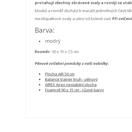
protahují všechny zkrácené svaly a rozvíjí se stab
kloubů a rovněž dochází k masáži jednotlivých částí těla
mezilopatkové svaly a uleví od bolesti zad.
Při cviče
Barva:
modrý
Rozměr:
30 x 15 x 7,5 cm
Pěnové cvičební pomůcky z naší nabídky:
Plocha AIR 50 cm
Balance trainer kruh - pěnový
AIREX Airex nestabilní plocha
Foamroll 90 x 15 cm - různé barvy