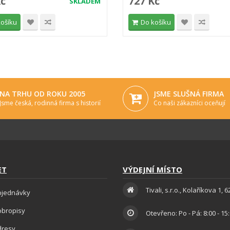
Kč
727 Kč
SKLADEM
košíku
Do košíku
NA TRHU OD ROKU 2005
JSME SLUŠNÁ FIRMA
Jsme česká, rodinná firma s historií
Co naši zákazníci oceňují
ET
VÝDEJNÍ MÍSTO
Tivali, s.r.o., Kolaříkova 1, 
bjednávky
obropisy
Otevřeno: Po - Pá: 8:00 - 15
dresy