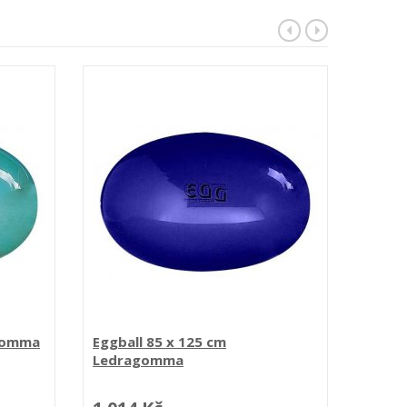
agomma
Eggball 85 x 125 cm
Physio
Ledragomma