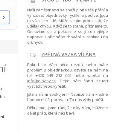
Naši zaměstnanci se snaží plnit Vaše přání a
vyřizovat objednávky rychle a pečlivě. Jsou
to však jen lidé. Může se jim proto stát, že
udělají chybu. Když se to stane, přiznáme to.
Omluvíme se a pokusíme se ji co nejlépe
napravit. Upřímného chování si ceníme i na
druhých.
ZPĚTNÁ VAZBA VÍTÁNA
ní
Pokud se Vám něco nezdá, nebo máte
problém s objednávkou, ozvěte se nám na
tel:
+420 549 212 092
nebo napište na
info@e-baby.cz
. Dejte nám šanci situaci
vysvětlit nebo vyřešit.
 z
Jste s námi spokojení? Napište nám kladné
ebo
hodnocení či pochvalu. Ta nás vždy potěší.
Děkujeme, jsme rádi, že díky Vám, můžeme
dělat práci, která nás baví.
ní.