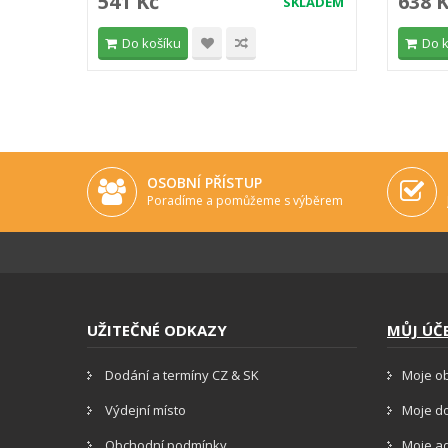
541 Kč
638 
SKLADEM
Do košíku
Do 
OSOBNÍ PŘÍSTUP
Poradíme a pomůžeme s výběrem
UŽITEČNÉ ODKAZY
MŮJ ÚČ
Dodání a termíny CZ & SK
Moje o
Výdejní místo
Moje d
Obchodní podmínky
Moje a