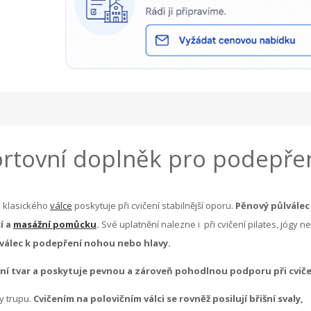
ortovní doplněk pro podepře
d klasického
válce
poskytuje při cvičení stabilnější oporu.
Pěnový půlválec
í a
masážní pomůcku
.
Své uplatnění nalezne i při cvičení pilates, jógy n
ůlválec k podepření nohou nebo hlavy.
ění tvar a poskytuje pevnou a zároveň pohodlnou podporu při cviče
y trupu.
Cvičením na polovičním válci se rovněž posilují břišní svaly,