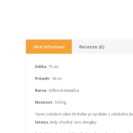
Více Informací
Recenze (0)
Délka:
75 cm
Průměr:
18 cm
Barva:
stříbrná metalíza
Nosnost:
150 Kg
Tento cvičební válec Fit Roller je vyráběn z odolného
latexu
, tedy vhodný i pro alergiky.