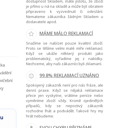
dostupnost Skladem, máte jistotu, že zboží
je přímo u ná na skladě a může být obratem
připraveno k vyzvednutí či odeslání.
Nemateme zákazníka žádným Skladem u
dodavatele apod.
MÁME MÁLO REKLAMACÍ
Snažíme se nabízet pouze kvalitní zboží.
Proto se těšíme velmi malé míře reklamací.
Když se ukáže některý produkt jako
problematický, vyřadíme jej z nabídky.
Nechceme, aby naši zákazníci byli zklamaní.
cka
ovádění
99.8% REKLAMACÍ UZNÁNO
vičební
Spokojený zákazník není pro nás fráze, ale
ky
denní praxe. Když se nějaká reklamace
přece jen vyskytne, vrátíme peníze nebo
vyměníme zboží vždy. Kromě ojedinělých
případů, kdy se nepoctivý zákazník
rozhodne lhát a podvádět. Takové hry my
hrát nebudeme.
SVOU CHYBU PŘIZNÁME