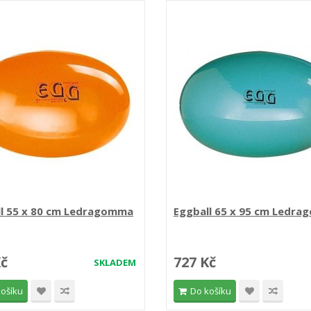
ll 55 x 80 cm Ledragomma
Eggball 65 x 95 cm Ledr
Kč
727 Kč
SKLADEM
košíku
Do košíku