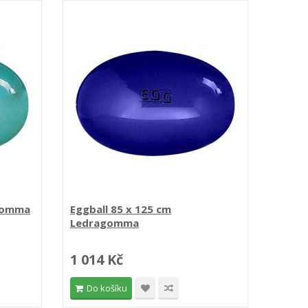
agomma
Eggball 85 x 125 cm
Physio
Ledragomma
1 014 Kč
723 
Do košíku
Do 