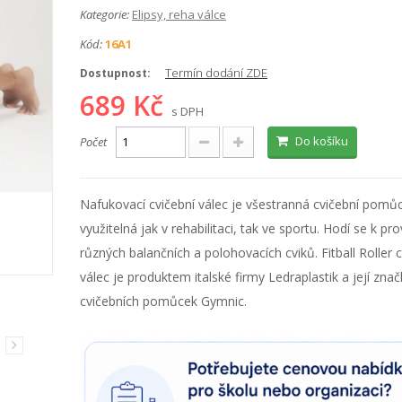
Kategorie:
Elipsy, reha válce
Kód:
16A1
Termín dodání ZDE
Dostupnost:
689 Kč
s DPH
Do košíku
Počet
Nafukovací cvičební válec je všestranná cvičební pomů
využitelná jak v rehabilitaci, tak ve sportu. Hodí se k pr
různých balančních a polohovacích cviků. Fitball Roller c
válec je produktem italské firmy Ledraplastik a její znač
cvičebních pomůcek Gymnic.