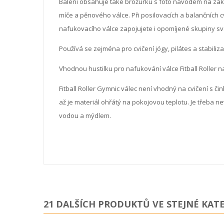
Balení obsahuje také brožurku s foto návodem na zákl
míče a pěnového válce. Při posilovacích a balančních c
nafukovacího válce zapojujete i opomíjené skupiny sv
Používá se zejména pro cvičení jógy, pilátes a stabiliza
Vhodnou hustilku pro nafukování válce Fitball Roller 
Fitball Roller Gymnic válec není vhodný na cvičení s či
až je materiál ohřátý na pokojovou teplotu. Je třeba n
vodou a mýdlem.
21 DALŠÍCH PRODUKTŮ VE STEJNÉ KATE