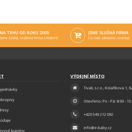
NA TRHU OD ROKU 2005
JSME SLUŠNÁ FIRMA
Jsme česká, rodinná firma s historií
Co naši zákazníci oceňují
ET
VÝDEJNÍ MÍSTO
Tivali, s.r.o., Kolaříkova 1, 
bjednávky
obropisy
Otevřeno: Po - Pá: 8:00 - 15
dresy
+420 549 212 092
 údaje
info@e-baby.cz
levové kupóny