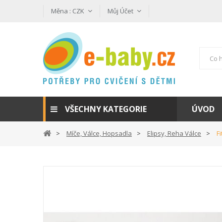
Měna :
CZK
Můj Účet
VŠECHNY KATEGORIE
ÚVOD
Míče, Válce, Hopsadla
Elipsy, Reha Válce
F