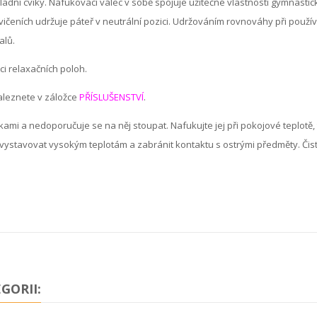
adní cviky. Nafukovací válec v sobě spojuje užitečné vlastnosti gymnasti
vičeních udržuje páteř v neutrální pozici. Udržováním rovnováhy při použí
alů.
ci relaxačních poloh.
naleznete v záložce
PŘÍSLUŠENSTVÍ
.
nkami a nedoporučuje se na něj stoupat. Nafukujte jej při pokojové teplotě,
evystavovat vysokým teplotám a zabránit kontaktu s ostrými předměty. Čisti
GORII: