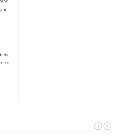
ckého
vání
 tedy
t lze