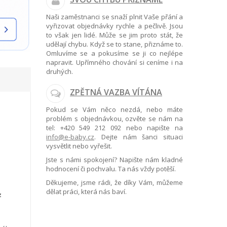
Naši zaměstnanci se snaží plnit Vaše přání a
vyřizovat objednávky rychle a pečlivě. Jsou
to však jen lidé. Může se jim proto stát, že
udělají chybu. Když se to stane, přiznáme to.
Omluvíme se a pokusíme se ji co nejlépe
napravit. Upřímného chování si ceníme i na
druhých.
ZPĚTNÁ VAZBA VÍTÁNA
Pokud se Vám něco nezdá, nebo máte
problém s objednávkou, ozvěte se nám na
tel:
+420 549 212 092
nebo napište na
info@e-baby.cz
. Dejte nám šanci situaci
vysvětlit nebo vyřešit.
Jste s námi spokojení? Napište nám kladné
hodnocení či pochvalu. Ta nás vždy potěší.
Děkujeme, jsme rádi, že díky Vám, můžeme
dělat práci, která nás baví.
z