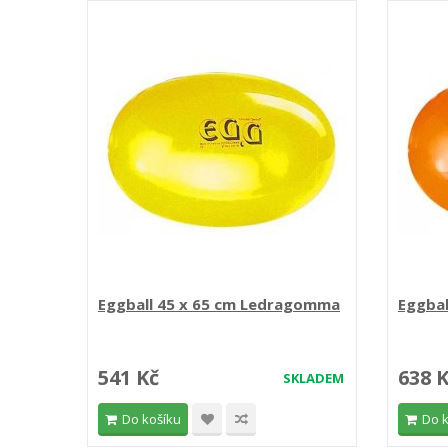
Eggball 45 x 65 cm Ledragomma
Eggba
541 Kč
638 
SKLADEM
Do košíku
Do 