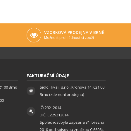
VZORKOVÁ PRODEJNA V BRNĚ
Možnost prohlédnout si zboží
FAKTURAČNÍ ÚDAJE
621 00 Brno
Sídlo: Tivali, s.r.o., Kronova 14, 621 00
Brno (zde není prodejna)
:00
IČ: 29212014
DIČ: CZ29212014
Společnost byla zapsána 31. března
2010 pod spisovou značkou C 66064