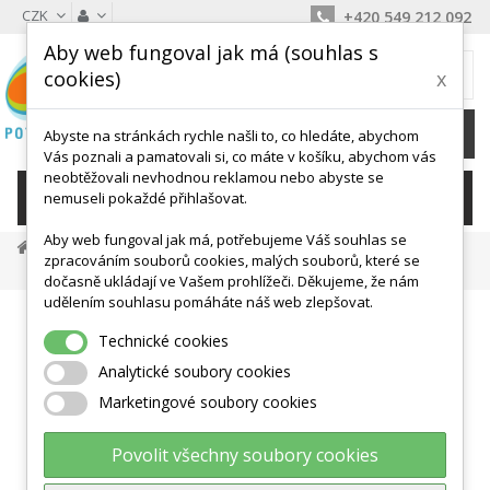
CZK
+420 549 212 092
Aby web fungoval jak má (souhlas s
MŮJ KOŠÍK
cookies)
x
0
Ks /
0 Kč
Abyste na stránkách rychle našli to, co hledáte, abychom
Vás poznali a pamatovali si, co máte v košíku, abychom vás
neobtěžovali nevhodnou reklamou nebo abyste se
KATEGORIE
nemuseli pokaždé přihlašovat.
Aby web fungoval jak má, potřebujeme Váš souhlas se
Míče, Válce, Hopsadla
Elipsy, Reha Válce
zpracováním souborů cookies, malých souborů, které se
Senso Roll Plus 50 X 90 Cm Gymnic
dočasně ukládají ve Vašem prohlížeči. Děkujeme, že nám
udělením souhlasu pomáháte náš web zlepšovat.
Technické cookies
Analytické soubory cookies
Marketingové soubory cookies
Povolit všechny soubory cookies