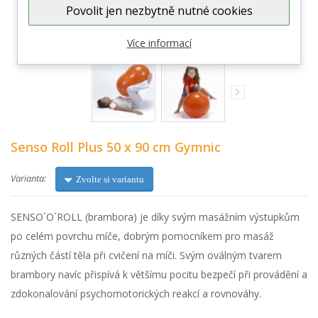
Povolit jen nezbytně nutné cookies
Zobrazit větší
Více informací
Senso Roll Plus 50 x 90 cm Gymnic
Varianta:
Zvolte si variantu
SENSO´O´ROLL (brambora) je díky svým masážním výstupkům
po celém povrchu míče, dobrým pomocníkem pro masáž
různých částí těla při cvičení na míči. Svým oválným tvarem
brambory navíc přispívá k většímu pocitu bezpečí při provádění a
zdokonalování psychomotorických reakcí a rovnováhy.