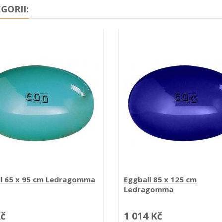
GORII:
ll 65 x 95 cm Ledragomma
Eggball 85 x 125 cm
Ledragomma
Kč
1 014 Kč