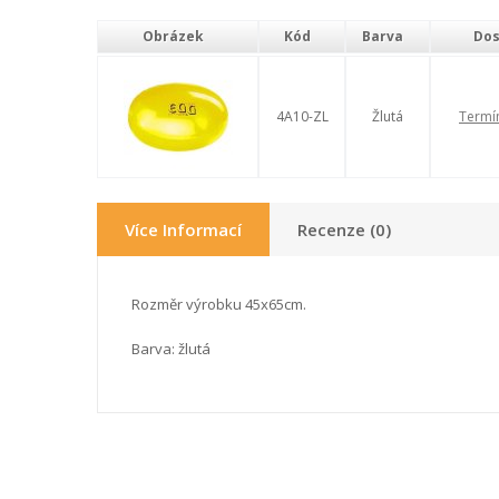
Obrázek
Kód
Barva
Dos
4A10-ZL
Žlutá
Termí
Více Informací
Recenze (0)
Rozměr výrobku 45x65cm.
Barva: žlutá