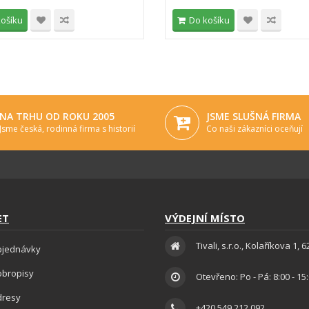
košíku
Do košíku
NA TRHU OD ROKU 2005
JSME SLUŠNÁ FIRMA
Jsme česká, rodinná firma s historií
Co naši zákazníci oceňují
ET
VÝDEJNÍ MÍSTO
Tivali, s.r.o., Kolaříkova 1, 
bjednávky
obropisy
Otevřeno: Po - Pá: 8:00 - 15
dresy
+420 549 212 092