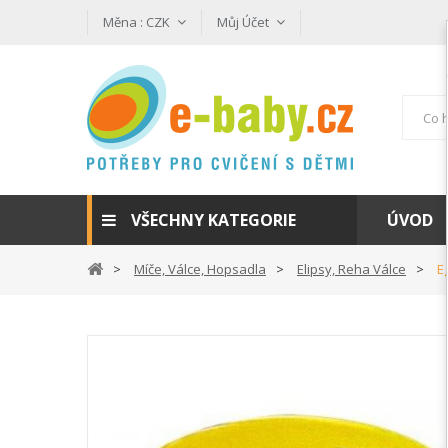
Měna :
CZK
Můj Účet
VŠECHNY KATEGORIE
ÚVOD
Míče, Válce, Hopsadla
Elipsy, Reha Válce
E