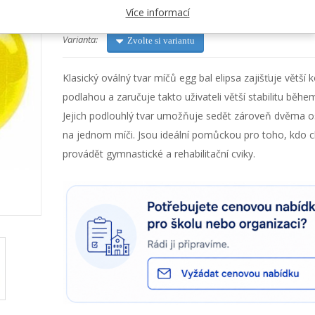
Kategorie:
Elipsy, reha válce
Více informací
Varianta:
Zvolte si variantu
Klasický oválný tvar míčů egg bal elipsa zajišťuje větší 
podlahou a zaručuje takto uživateli větší stabilitu během
Jejich podlouhlý tvar umožňuje sedět zároveň dvěma
na jednom míči. Jsou ideální pomůckou pro toho, kdo 
provádět gymnastické a rehabilitační cviky.