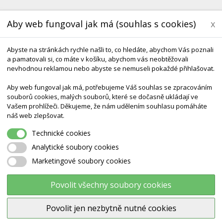
Aby web fungoval jak má (souhlas s cookies)
x
Abyste na stránkách rychle našli to, co hledáte, abychom Vás poznali
a pamatovali si, co máte v košíku, abychom vás neobtěžovali
nevhodnou reklamou nebo abyste se nemuseli pokaždé přihlašovat.
Aby web fungoval jak má, potřebujeme Váš souhlas se zpracováním
souborů cookies, malých souborů, které se dočasně ukládají ve
Vašem prohlížeči. Děkujeme, že nám udělením souhlasu pomáháte
KONTAKT
DODÁNÍ A TERMÍNY CZ & SK
DÁRK
náš web zlepšovat.
Technické cookies
ggball 45 X 65 Cm Ledragomma
Analytické soubory cookies
Marketingové soubory cookies
Eggball 45 x 65 cm Ledragom
Povolit všechny soubory cookies
Povolit jen nezbytně nutné cookies
Výrobce:
Ledragomma