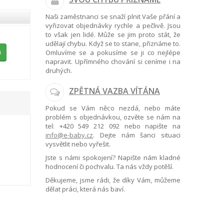
Naši zaměstnanci se snaží plnit Vaše přání a
vyřizovat objednávky rychle a pečlivě. Jsou
to však jen lidé. Může se jim proto stát, že
udělají chybu. Když se to stane, přiznáme to.
u
Omluvíme se a pokusíme se ji co nejlépe
napravit. Upřímného chování si ceníme i na
druhých.
ZPĚTNÁ VAZBA VÍTÁNA
Pokud se Vám něco nezdá, nebo máte
problém s objednávkou, ozvěte se nám na
tel:
+420 549 212 092
nebo napište na
info@e-baby.cz
. Dejte nám šanci situaci
vysvětlit nebo vyřešit.
Jste s námi spokojení? Napište nám kladné
hodnocení či pochvalu. Ta nás vždy potěší.
Děkujeme, jsme rádi, že díky Vám, můžeme
dělat práci, která nás baví.