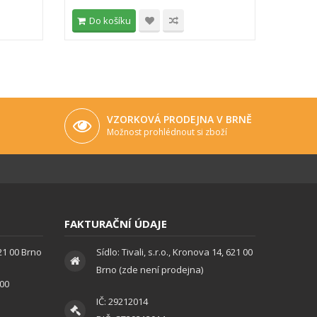
Do košíku
Do 
VZORKOVÁ PRODEJNA V BRNĚ
Možnost prohlédnout si zboží
FAKTURAČNÍ ÚDAJE
621 00 Brno
Sídlo: Tivali, s.r.o., Kronova 14, 621 00
Brno (zde není prodejna)
:00
IČ: 29212014