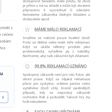
dostupnost Skladem, máte jistotu, že zboží
je přímo u ná na skladě a může být obratem
připraveno k vyzvednutí či odeslání.
Nemateme zákazníka žádným Skladem u
dodavatele apod.
kontakt s
MÁME MÁLO REKLAMACÍ
 cvičení.
Snažíme se nabízet pouze kvalitní zboží.
 osobám
Proto se těšíme velmi malé míře reklamací.
Když se ukáže některý produkt jako
chce
problematický, vyřadíme jej z nabídky.
Nechceme, aby naši zákazníci byli zklamaní.
99.8% REKLAMACÍ UZNÁNO
Spokojený zákazník není pro nás fráze, ale
denní praxe. Když se nějaká reklamace
přece jen vyskytne, vrátíme peníze nebo
vyměníme zboží vždy. Kromě ojedinělých
případů, kdy se nepoctivý zákazník
rozhodne lhát a podvádět. Takové hry my
hrát nebudeme.
SVOU CHYBU PŘIZNÁME