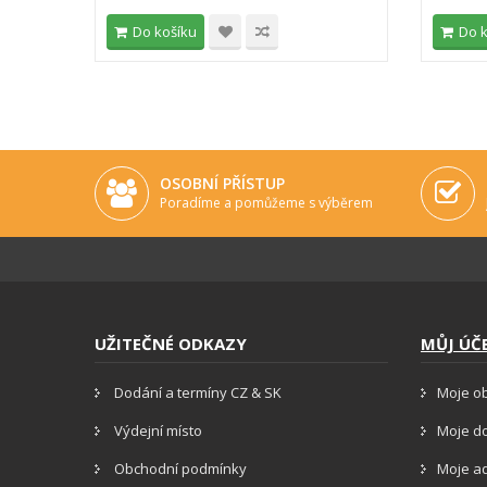
Do košíku
Do 
OSOBNÍ PŘÍSTUP
Poradíme a pomůžeme s výběrem
UŽITEČNÉ ODKAZY
MŮJ ÚČ
Dodání a termíny CZ & SK
Moje o
Výdejní místo
Moje d
Obchodní podmínky
Moje a