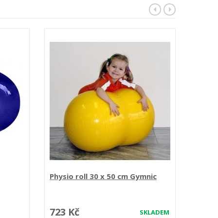
Physio roll 30 x 50 cm Gymnic
Physio
723 Kč
797 
SKLADEM