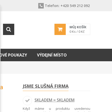
Telefon:
+420 549 212 092
MŮJ KOŠÍK
0
Ks /
0 Kč
OVÉ POUKAZY
VÝDEJNÍ MÍSTO
ma
JSME SLUŠNÁ FIRMA
SKLADEM = SKLADEM
Když máme u produktu uvedenou