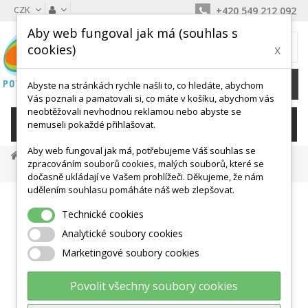
CZK
+420 549 212 092
Aby web fungoval jak má (souhlas s
MŮJ KOŠÍK
cookies)
x
0
Ks /
0 Kč
Abyste na stránkách rychle našli to, co hledáte, abychom
Vás poznali a pamatovali si, co máte v košíku, abychom vás
neobtěžovali nevhodnou reklamou nebo abyste se
KATEGORIE
nemuseli pokaždé přihlašovat.
Aby web fungoval jak má, potřebujeme Váš souhlas se
Do Vody, Plavání
Nadlehčovací Pomůcky
zpracováním souborů cookies, malých souborů, které se
Nadlehčovací Rukávky (pár) 550 X 100 X 15 Mm
dočasně ukládají ve Vašem prohlížeči. Děkujeme, že nám
udělením souhlasu pomáháte náš web zlepšovat.
Technické cookies
Analytické soubory cookies
Marketingové soubory cookies
Povolit všechny soubory cookies